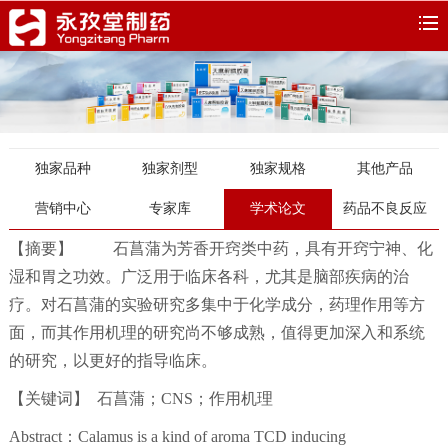
独家品种
独家剂型
独家规格
其他产品
营销中心
专家库
学术论文
药品不良反应
【摘要】 石菖蒲为芳香开窍类中药，具有开窍宁神、化
湿和胃之功效。广泛用于临床各科，尤其是脑部疾病的治
疗。对石菖蒲的实验研究多集中于化学成分，药理作用等方
面，而其作用机理的研究尚不够成熟，值得更加深入和系统
的研究，以更好的指导临床。
【关键词】 石菖蒲；CNS；作用机理
Abstract：Calamus is a kind of aroma TCD inducing