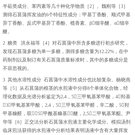
半萜类成分、苯丙素等几十种化学物质［2］。魏刚等［3］
测得石菖蒲挥发油的6个特征性成分：甲基丁香酚、顺式甲基
异丁香酚、反式甲基异丁香酚、榄香素、β细辛醚、α细辛
醚。
2 糖类 洪永福等［4］对石菖蒲中所含多糖进行初步研究，
发现石菖蒲多糖为单一多糖，测得多糖含量为12.22%，在中
药制剂以及制订有关石菖蒲质量标准时，其中的多糖成分是
不容忽视的。
3 其他水溶性成分 石菖蒲中水溶性成分也比较复杂。杨晓燕
等［5］从石菖蒲的根茎的水煎液中分得8个单体化合物，经
理化数据及光谱分析鉴定为2,4，5三甲氧基苯甲酸，4羟基
3甲氧基苯甲酸，2,4，5三甲氧基苯甲醛，辛二酸，5羟
甲基糠醛，双［5甲酰基糠基］醚，2,5二甲氧基苯醌。尹
华等［6］正交法分析石菖蒲水煎液主要化学成分。模拟汤剂
临床煎法获得的水煎液中分析结果表明汤液中含有大量挥发