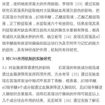
浓度，使药物发挥最大的作用效能。李翎等［13］通过实验
研究石菖蒲系列提取物对大鼠脑缺血再灌注损伤的影响。把
石菖蒲分为挥发油，β细辛醚，乙醚提取液，乙酸乙酯提取
液，正丁醇提取液，水提取液六个有效部位。结果发现其系
列提取液对缺血再灌注损伤大鼠的脑含水量都有降低，都具
有减轻大鼠脑水肿的作用。杨立彬等［14］发现石菖蒲及α
细辛醚能有效逆转癫痫幼鼠运动行为及空间学习记忆的能力
的损伤，具有神经保护作用，机制尚有待研究。
3 对CNS作用机制的实验研究
3.1 对血脑屏障通透性的影响 石菖蒲的有效成分能迅速
透过血脑屏障而发挥药理作用。方永奇等［15］通过实验发
现石菖蒲挥发油中顺式甲基异丁香酚、榄香素、β细辛醚、
α细辛醚4个成分能通过血脑屏障进入脑组织。且β细辛醚进
入脑组织含量最高。说明石菖蒲治疗脑病的作用可能是以上
几个成分综合作用的结果。吴宏斌等［16］通过实验了解石