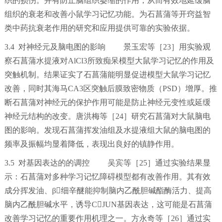
织的损伤。并有防止脑组织萎缩的作用，从而有效地延缓脑
组织的衰老和改善小鼠学习记忆功能。为石菖蒲等开窍益智
类中药抗衰老作用的研究和应用提供可靠的实验依据。
3.4 对神经元及脑电图的影响 景玉宏等［23］用实验观
察石菖蒲水提液对AlCl3所致痴呆模型大鼠学习记忆的作用及
突触机制。结果证实了石菖蒲能明显促进模型大鼠学习记忆
改善，同时其海马CA3区突触后膜致密物质（PSD）增厚。推
断石菖蒲对神经元的保护作用可能是防止神经元变性或延缓
神经元结构的改变。唐洪梅等［24］研究石菖蒲对大鼠脑电
图的影响。发现石菖蒲挥发油组及水提液组大鼠的脑电图的
频率及振幅均显着降低，表现出良好的镇静作用。
3.5 对基因表达的的调控 吴宾等［25］通过实验结果显
示：石菖蒲对多种学习记忆障碍模型都有改善作用。其有效
成分挥发油、β细辛醚能抑制脑内乙酰胆碱酯酶活力、提高
脑内乙酰胆碱水平，诱导CJUN基因表达，这可能是石菖蒲
改善学习记忆的重要作用机理之一。方永奇等［26］通过实