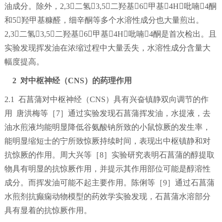
油成分。除外，2,3二氢3,5二羟基6甲基4H吡喃4酮
和5羟甲基糠醛，细辛酮等多个水溶性成分也大量煎出。
2,3二氢3,5二羟基6甲基4H吡喃4酮是首次检出。且
实验发现挥发油在浓缩过程中大量丢失，水溶性成分含量大
幅度提高。
2 对中枢神经（CNS）的药理作用
2.1 石菖蒲对中枢神经（CNS）具有兴奋镇静双向调节的作
用 唐洪梅等［7］通过实验发现石菖蒲挥发油，水提液，去
油水煎液均能明显降低谷氨酸钠所致的小鼠惊厥的发生率，
能明显缩短士的宁所致惊厥持续时间，表现出中枢镇静和对
抗惊厥的作用。周大兴等［8］实验研究表明石菖蒲的醇提取
物具有明显的抗惊厥作用，并提示其作用部位可能是醇溶性
成分。而挥发油可能不起主要作用。陈俐等［9］通过石菖蒲
水煎剂抗癫痫动物模型的药效学实验发现，石菖蒲水溶部分
具有显着的抗惊厥作用。