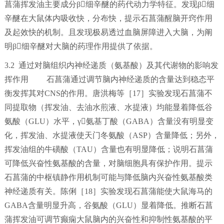
菖蒲挥发油主要成分β细辛醚的药代动力学特征。发现β细
辛醚在大鼠体内吸收快，分布快，提示石菖蒲醒脑开窍作用
及起效快的机制。且发现极易透过血脑屏障进入大脑，为阐
明β细辛醚对大脑的药理作用提供了依据。
3.2 通过对脑组织内神经递质（氨基酸）及其代谢物的影响发
挥作用 石菖蒲通过调节脑内神经递质的含量达到稳态平
衡发挥其对CNS的作用。唐洪梅等［17］实验发现石菖蒲不
同提取物（挥发油、去油水煎液、水提液）均能显着降低谷
氨酸（GLU）水平，γ氨基丁酸（GABA）含量没有明显变
化，挥发油、水提液使天门冬氨酸（ASP）含量降低；另外，
挥发油组的牛磺酸（TAU）含量也有明显降低；说明石菖蒲
可降低兴奋性氨基酸的含量，对脑细胞具有保护作用。提示
石菖蒲的中枢镇静作用机制可能与降低脑内兴奋性氨基酸类
神经递质有关。陈俐［18］实验发现石菖蒲能使大鼠海马的
GABA含量明显升高，谷氨酸（GLU）显着降低。推断石菖
蒲挥发油可调节癫痫大鼠脑内的兴奋性和抑制性氨基酸的平