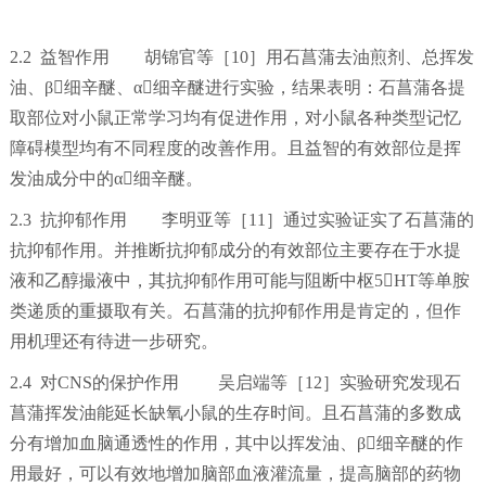
2.2 益智作用 胡锦官等［10］用石菖蒲去油煎剂、总挥发
油、β细辛醚、α细辛醚进行实验，结果表明：石菖蒲各提
取部位对小鼠正常学习均有促进作用，对小鼠各种类型记忆
障碍模型均有不同程度的改善作用。且益智的有效部位是挥
发油成分中的α细辛醚。
2.3 抗抑郁作用 李明亚等［11］通过实验证实了石菖蒲的
抗抑郁作用。并推断抗抑郁成分的有效部位主要存在于水提
液和乙醇撮液中，其抗抑郁作用可能与阻断中枢5HT等单胺
类递质的重摄取有关。石菖蒲的抗抑郁作用是肯定的，但作
用机理还有待进一步研究。
2.4 对CNS的保护作用 吴启端等［12］实验研究发现石
菖蒲挥发油能延长缺氧小鼠的生存时间。且石菖蒲的多数成
分有增加血脑通透性的作用，其中以挥发油、β细辛醚的作
用最好，可以有效地增加脑部血液灌流量，提高脑部的药物