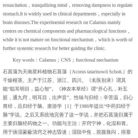
resuscitation，tranquilizing mind，removing dampness to regulate
stomach.It is widely used in clinical departments，especially in
brain diseases.The experimental research on Calamus mainly
centers on chemical components and pharmacological functions，
while it is not mature on functional mechanism，which is worth of
further systemic research for better guiding the clinic.
Key words：Calamus；CNS；functional mechanism
石菖蒲为天南星科植物石菖蒲（Acorus tatarinowii Schott.）的
干燥根茎。主产于江苏、浙江、四川。《名医别录》谓其
能“聪耳明目，益心智”。《神农本草经》谓“开心孔，补五
脏，通九窍，明耳目，出声音”。性味与归经：辛苦温，归心
胃经，且归经于脑。唐游学［1］于1986年提出“中药归经于
脑”学说。之后又系统地完善了这一学说，并把石菖蒲归属于
主要归脑经药物之一。功能与主治：开窍宁神，化湿和胃。
用于痰湿蒙蔽清窍之神志昏迷；湿阻中焦，脘腹胀闷，痞塞