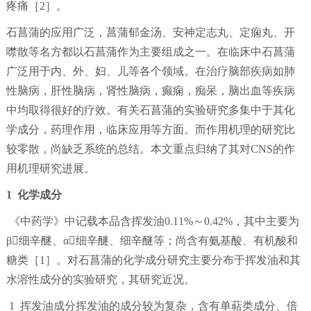
疼痛［2］。
石菖蒲的应用广泛，菖蒲郁金汤、安神定志丸、定痫丸、开
噤散等名方都以石菖蒲作为主要组成之一。在临床中石菖蒲
广泛用于内、外、妇、儿等各个领域。在治疗脑部疾病如肺
性脑病，肝性脑病，肾性脑病，癫痫，痴呆，脑出血等疾病
中均取得很好的疗效。有关石菖蒲的实验研究多集中于其化
学成分，药理作用，临床应用等方面。而作用机理的研究比
较零散，尚缺乏系统的总结。本文重点归纳了其对CNS的作
用机理研究进展。
1 化学成分
《中药学》中记载本品含挥发油0.11%～0.42%，其中主要为
β细辛醚、α细辛醚、细辛醚等；尚含有氨基酸、有机酸和
糖类［1］。对石菖蒲的化学成分研究主要分布于挥发油和其
水溶性成分的实验研究，其研究近况。
1 挥发油成分挥发油的成分较为复杂，含有单萜类成分、倍