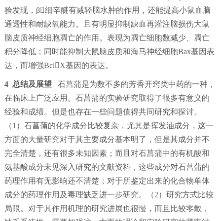
验发现，β细辛醚有减轻脑水肿的作用，还能提高小鼠血脑
通透性和耐缺氧能力。且有明显抑制缺血再灌注脑损伤大鼠
脑皮质神经细胞凋亡的作用。表现为凋亡细胞数减少、凋亡
积分降低；同时能抑制大鼠脑皮质和海马神经细胞Bax基因表
达，而增强BclX基因的表达。
4 总结及展望
石菖蒲是为数不多的芳香开窍类中药的一种，
在临床上广泛应用。石菖蒲的实验研究取得了很多有意义的
经验和成绩。但是也存在一些问题值得共同研究和探讨。
（1）石菖蒲的化学成分比较复杂，尤其是挥发油成分，这一
方面的大量研究对于其主要成分基本明了，但是其成分并不
完全清楚，还有很多未知因素；而且对石菖蒲中的有机酸和
氨基酸成分未见深入研究的文献资料，这些成分对石菖蒲的
药理作用有无影响还不清楚；对于所鉴定出来的化合物单体
成分的药理作用及毒理缺乏进一步研究。（2）研究方式比较
局限。对于其作用机理的研究进展也很慢，而且比较零散，