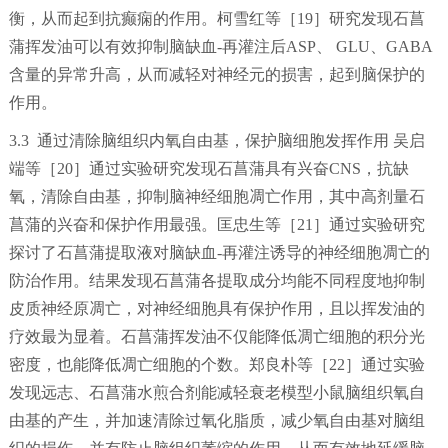
衡，从而起到抗癫痫的作用。柯雪红等［19］研究发现石菖
蒲挥发油可以有效抑制脑缺血-再灌注后ASP、 GLU、GABA
含量的异常升高，从而减轻对神经元的损害，起到脑保护的
作用。
3.3 通过清除脑组织内氧自由基，保护脑细胞发挥作用 吴启
端等［20］通过实验研究发现石菖蒲具有兴奋CNS，抗缺
氧，清除自由基，抑制脑神经细胞凋亡作用，其中高剂量石
菖蒲的兴奋和保护作用最强。匡忠生等［21］通过实验研究
探讨了石菖蒲提取液对脑缺血-再灌注诱导的神经细胞凋亡的
防治作用。结果发现石菖蒲各提取成分均能不同程度地抑制
皮质神经原凋亡，对神经细胞具有保护作用，且以挥发油的
疗效最为显着。石菖蒲挥发油不仅能降低凋亡细胞的积分光
密度，也能降低凋亡细胞的个数。郑良朴等［22］通过实验
发现远志、石菖蒲水煎合剂能减轻衰老模型小鼠脑组织氧自
由基的产生，并加速清除过氧化脂质，减少氧自由基对脑组