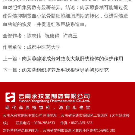
血对照组集落数有显著差异。结论：肉苁蓉多糖可能通过促
使骨髓抑制贫血小鼠骨髓细胞细胞周期的转化，促进骨髓造
血功能的恢复，并促进红系巨核系造血。
全部作者：陈志伟 祝彼得 许惠玉
作者单位：成都中医药大学
上一篇：
肉苁蓉醇溶成分对致衰大鼠肝线粒体的保护作用
下一篇：
肉苁蓉组织培养及毛状根诱导的初步研究
云南永孜堂制药有限公司注册地址：云南省昭通市昭阳区工业园区（火车站连接
线） 联系电话：0870-2851633 传真：0870-2851633
对外营销驻昆机构地址：云南省昆明市高新区鑫园小区别墅15A幢1-3层