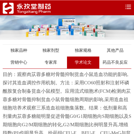
独家品种
独家剂型
独家规格
其他产品
营销中心
专家库
学术论文
药品不良反应
目的：观察肉苁蓉多糖对骨髓抑制贫血小鼠造血功能的影响,
探讨其造血调控作用机制。方法：采用CO60照射和注射环磷
酰胺复合制备贫血小鼠模型。应用流式细胞术(FCM)检测肉苁
蓉多糖对骨髓抑制贫血小鼠骨髓细胞周期的影响,采用造血祖
细胞培养术观察三系造血祖细胞集落数。结果：低剂量和高
剂量肉苁蓉多糖能明显促进骨髓G0/G1期细胞向S期细胞以及S
期细胞向G2/M期细胞的转化,G2/M期细胞比例明显升高,增殖
指数(PI)也明显升高。给药组CFU-E、BFU-E、CFU-MeG与贫