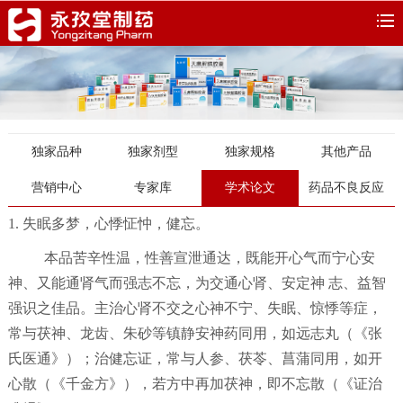
独家品种
独家剂型
独家规格
其他产品
营销中心
专家库
学术论文
药品不良反应
1. 失眠多梦，心悸怔忡，健忘。
本品苦辛性温，性善宣泄通达，既能开心气而宁心安
神、又能通肾气而强志不忘，为交通心肾、安定神 志、益智
强识之佳品。主治心肾不交之心神不宁、失眠、惊悸等症，
常与茯神、龙齿、朱砂等镇静安神药同用，如远志丸（《张
氏医通》）；治健忘证，常与人参、茯苓、菖蒲同用，如开
心散（《千金方》），若方中再加茯神，即不忘散（《证治