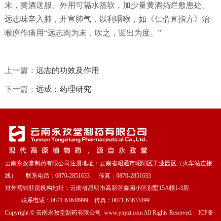
末，黄酒送服。外用可隔水蒸软，加少量黄酒捣烂敷患处。
远志味辛入肺，开宣肺气，以利咽喉，如《仁斋直指方》治
喉痹作痛用“远志肉为末，吹之，涎出为度。”
上一篇：
远志的功效及作用
下一篇：
远成：药理研究
云南永孜堂制药有限公司注册地址：云南省昭通市昭阳区工业园区（火车站连接
线） 联系电话：0870-2851633 传真：0870-2851633
对外营销驻昆机构地址：云南省昆明市高新区鑫园小区别墅15A幢1-3层
联系电话：0871-63648999 传真：0871-63633499
Copyright
©
云南永孜堂制药有限公司. www.ynyzt.com All Rights Reserved. ICP备