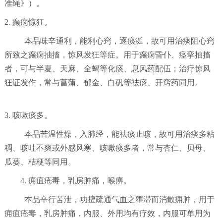
准绳》）。
2. 癫痫惊狂。
本品味辛通利，能利心窍，逐痰涎，故可用治痰阻心窍
所致之癫痫抽搐，惊风发狂等症。用于癫痫昏仆、痉挛抽搐
者，可与半夏、天麻、全蝎等化痰、息风药配伍；治疗惊风
狂证发作，常与菖蒲、郁金、白矾等祛痰、开窍药同用。
3. 咳嗽痰多。
本品苦温性燥，入肺经，能祛痰止咳，故可用治痰多粘
稠、咳吐不爽或外感风寒、咳嗽痰多者，常与杏仁、贝母、
瓜蒌、桔梗等同用。
4. 痈疽疮毒，乳房肿痛，喉痹。
本品辛行苦泄，功擅疏通气血之壅滞而消散痈肿，用于
痈疽疮毒，乳房肿痛，内服、外用均有疗效，内服可单用为