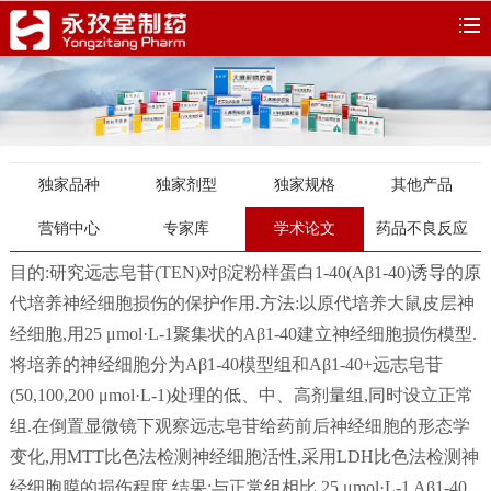
独家品种
独家剂型
独家规格
其他产品
营销中心
专家库
学术论文
药品不良反应
目的:研究远志皂苷(TEN)对β淀粉样蛋白1-40(Aβ1-40)诱导的原
代培养神经细胞损伤的保护作用.方法:以原代培养大鼠皮层神
经细胞,用25 μmol·L-1聚集状的Aβ1-40建立神经细胞损伤模型.
将培养的神经细胞分为Aβ1-40模型组和Aβ1-40+远志皂苷
(50,100,200 μmol·L-1)处理的低、中、高剂量组,同时设立正常
组.在倒置显微镜下观察远志皂苷给药前后神经细胞的形态学
变化,用MTT比色法检测神经细胞活性,采用LDH比色法检测神
经细胞膜的损伤程度.结果:与正常组相比,25 μmol·L-1 Aβ1-40