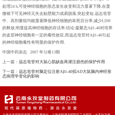
处理24 h,可使神经细胞的形态发生改变和活力显著下降,在显
微镜下可见神经元失去贴壁能力或易脱落,突起变短.远志皂苷
中、高剂量组均能显著降低神经细胞的坏死百分率,减少LDH
的释放,明显提高神经细胞的存活率.结论:凝聚态Aβ1-40对培养
的皮层神经细胞有一定的毒性效应,而远志皂苷对Aβ1-40引起
的神经细胞毒性有明显的保护作用.
中国中药杂志 2007 年32卷13期
上一篇：
远志皂苷对大鼠心肌缺血再灌注损伤的保护作用
下一篇：
远志皂苷对脑定位注射Aβ1-40拟AD大鼠脑内神经形
态病理学变化的影响
云南永孜堂制药有限公司注册地址：云南省昭通市昭阳区工业园区（火车站连接