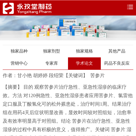
独家品种
独家剂型
独家规格
其他产品
营销中心
专家库
学术论文
药品不良反应
作者：甘小艳 胡婷婷 段绍荣
【关键词】 苦参片
【摘要】 目的 观察苦参片治疗急性、亚急性湿疹的临床疗
效。方法 对120例急性、亚急性湿疹患者应用苦参片、氯雷他
定口服及丁酸氢化可的松外搽患处，治疗时间1周。结果治疗
组在用药4天后症状明显改善，显效时间较对照组短，治愈率
及有效率明显高于对照组。结论 苦参片在治疗急性、亚急性
湿疹的过程中具有积极的意义，值得推广。关键词 苦参片 湿