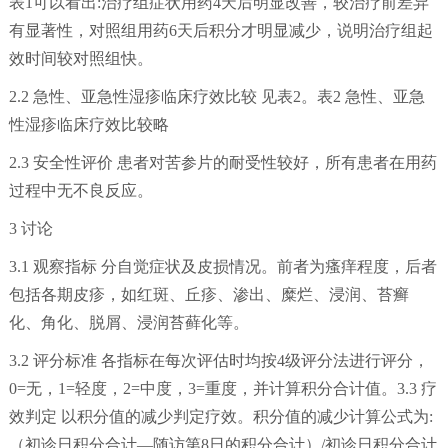
表1可以看出:治疗组症状用药4天后明显改善，较治疗前差异
有显著性，对照组用药6天后积分才明显减少，说明治疗组起
效时间较对照组快。
2.2 急性、亚急性湿疹临床疗效比较 见表2。表2 急性、亚急
性湿疹临床疗效比较略
2.3 安全性评价 患者对苦参片的耐受性较好，所有患者在用药
过程中无不良反应。
3 讨论
3.1 观察指标 分自觉症状及皮损情况。前者为瘙痒程度，后者
包括各期皮疹，如红斑、丘疹、渗出、糜烂、浸润、苔癣
化、角化、脱屑、浸润苔藓化等。
3.2 评分标准 各指标在每次评估时均按4级评分法进行评分，
0=无，1=轻度，2=中度，3=重度，并计算积分合计值。3.3 疗
效判定 以积分值的减少判定疗效。积分值的减少计算公式为:
（初诊日积分合计―随访第8日的积分合计）/初诊日积分合计