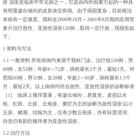
疹 湿疹是临床中常见病之一，它是由内外因素引起的一种具
有明显渗出倾向的皮肤炎症疾病。由于病因复杂，目前根治
本病有一定难度。我科在2000年10月～2001年8月期间应用苦
参片治疗急性、亚急性湿疹120例，取得一定疗效，现报告如
下。
1 资料与方法
1.1 一般资料 所有病例均来源于我科门诊。治疗组120例，男
68例，女52例，年龄8～72岁，病程最长2个月，最短1天。对
照组60例，男32例，女28例，年龄2～69岁，病程最长1.5个
月，最短2天。以上病例均符合急性、亚急性湿疹的诊断标准
［1］ :临床上瘙痒显著，有渗出倾向，易复发。皮损以水
疱、红斑、丘疹、丘疱疹、糜烂为主的诊断为急性湿疹;以小
丘疹、鳞屑、结痂为主，仅有少数丘疱疹，亦有轻度浸润、
自觉仍有剧烈瘙痒者为亚急性湿疹。
1.2 治疗方法