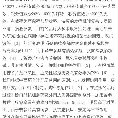
×100%，积分值减少>95%为治愈，积分值减少61%～95%为显
效，积分值减少20%～60%为好转，积分值减少<20%为无
效。有效率为痊愈率加显效率。湿疹的发病机理复杂，病因
不清，病程反复，目前的治疗大多采取对症处理，而近年来
的研究指出在病因中存在 着不可忽视的细菌感染因素，表贞
淑等 ［3］ 的研究表明:湿疹的病变部位对金葡菌有亲和性，
分离率为61.11%。而中药苦参具有清热燥湿，抗菌消炎的功
效 ［4］ ，苦参片中含有苦参碱、氧化苦参碱等多种生物
碱，具有抗过敏、安定、抑制T细胞等作用 ［5］ ，有报道单
用苦参片治疗急性、亚急性湿疹皮炎总有效率为79% ［6］ ，
我们根据中西药合理配伍使用的原则:（1）发挥协同作用，提
高疗效;（2）相互制约，减轻毒副作用 ［7］ ，在湿疹的治疗
过程中除口服抗组胺药及外用皮质类固醇制剂外，加用苦参
片后，痊愈率及有效率分别为93.3%、98.33%，明显高于对照
组，由于苦参片具有抗炎、抗变态反应、安定等三重作用，
所以在急性亚急性湿疹的临床治疗工作中具有良好疗效，值