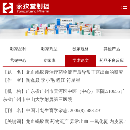
独家品种
独家剂型
独家规格
其他产品
营销中心
专家库
学术论文
药品不良反应
【题 名】龙血竭胶囊治疗药物流产后异常子宫出血的研究
【作 者】陶鑫焱 李小毛 程江 符星星
【机 构】广东省广州市天河区中医（中心）医院,510655 广
东省广州市中山大学附属第三医院
【刊 名】中国计划生育学杂志, 2006(8): 488-491
【关键词】龙血竭胶囊 药物流产 异常出血 一氧化氮 内皮素-1