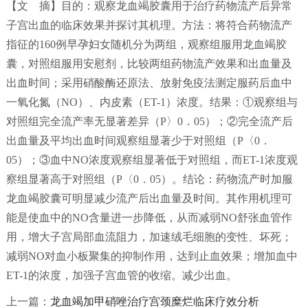
【文 摘】目的：观察龙血竭胶囊用于治疗药物流产后异常
子宫出血的临床效果并探讨其机理。方法：将符合药物流产
指征的160例早孕妇女随机分为两组，观察组服用龙血竭胶
囊，对照组服用安慰剂，比较两组药物流产效果和出血量及
出血时间；采用硝酸酶还原法、放射免疫法测定服药后血中
一氧化氮（NO）、内皮素（ET-1）浓度。结果：①观察组与
对照组完全流产率无显著差异（P〉0．05）；②完全流产后
出血量及平均出血时间观察组显著少于对照组（P〈0．
05）；③血中NO浓度观察组显著低于对照组，而ET-1浓度观
察组显著高于对照组（P〈0．05）。结论：药物流产时加服
龙血竭胶囊可明显减少流产后出血量及时间。其作用机理可
能是使血中的NO含量进一步降低，从而减弱NO舒张血管作
用，增大子宫局部血流阻力，加速绒毛细胞的变性、坏死；
减弱NO对血小板聚集的抑制作用，达到止血效果；增加血中
ET-1的浓度，加强子宫血管的收缩。减少出血。
上一篇：
​龙血竭加甲硝唑治疗宫颈糜烂临床疗效分析