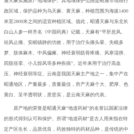
通天麻实施原产地域保护。其地域保护范围是昭通市现辖行
政区域，保护品种为乌天麻、黄天麻，种植范围为海拔1400
米至2800米之间的适宜种植区域。值此，昭通天麻与东北长
白山人参一样齐名《中国药典》记载，天麻有“平肝息风、
祛风止痛、安眠镇静的功效，用于治疗头痛头晕、失眠多
梦、肢体麻木、中风偏瘫、神经衰弱筋骨疼痛、风寒湿痹、
四肢痉挛、小儿惊风等多种疾病”。近年来用于治疗高血
压、神经衰弱等症。云南是我国天麻主产地之一，集中产在
昭通地区，产量最多，质量最佳，所产天麻个大、肥厚、色
黄白、呈半透明状，质坚实，是云南天麻的代表。
原产地的荣誉是昭通天麻“地道药材”的名誉以国家法律
的形式得到认可和保护。所谓“地道药材”是古人用来指在特
定产区生长，品质优良，药效独特的药材品种，是传统的中