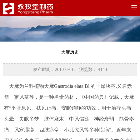
天麻历史
发布时间：2010-09-12 浏览数：
4143
天麻为兰科植物天麻Gastrodia elata Bl.的干燥块茎,又名赤
箭、定风草等，是一种名贵药材，《中国药典》记载，天麻
有“平肝息风、祛风止痛、安眠镇静的功效，用于治疗头痛
头晕、失眠多梦、肢体麻木、中风偏瘫、神经衰弱、筋骨疼
痛、风寒湿痹、四肢痉挛、小儿惊风等多种疾病”。近年来