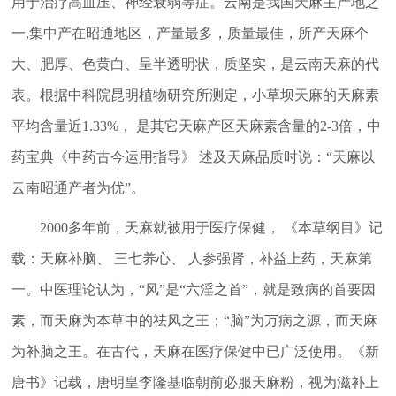
用于治疗高血压、神经衰弱等症。云南是我国天麻主产地之
一,集中产在昭通地区，产量最多，质量最佳，所产天麻个
大、肥厚、色黄白、呈半透明状，质坚实，是云南天麻的代
表。根据中科院昆明植物研究所测定，小草坝天麻的天麻素
平均含量近1.33%， 是其它天麻产区天麻素含量的2-3倍，中
药宝典《中药古今运用指导》 述及天麻品质时说：“天麻以
云南昭通产者为优”。
2000多年前，天麻就被用于医疗保健， 《本草纲目》记
载：天麻补脑、 三七养心、 人参强肾，补益上药，天麻第
一。中医理论认为，“风”是“六淫之首”，就是致病的首要因
素，而天麻为本草中的祛风之王；“脑”为万病之源，而天麻
为补脑之王。在古代，天麻在医疗保健中已广泛使用。《新
唐书》记载，唐明皇李隆基临朝前必服天麻粉，视为滋补上