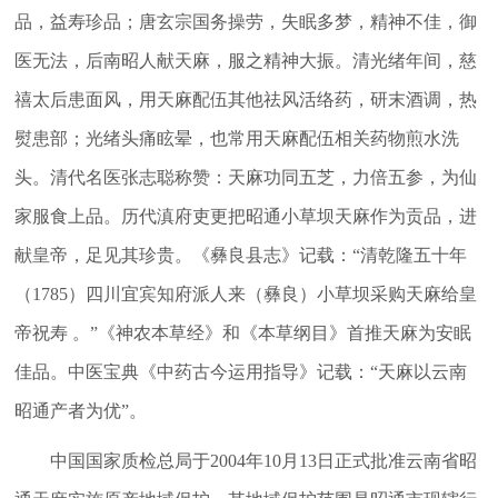
品，益寿珍品；唐玄宗国务操劳，失眠多梦，精神不佳，御
医无法，后南昭人献天麻，服之精神大振。清光绪年间，慈
禧太后患面风，用天麻配伍其他祛风活络药，研末酒调，热
熨患部；光绪头痛眩晕，也常用天麻配伍相关药物煎水洗
头。清代名医张志聪称赞：天麻功同五芝，力倍五参，为仙
家服食上品。历代滇府吏更把昭通小草坝天麻作为贡品，进
献皇帝，足见其珍贵。《彝良县志》记载：“清乾隆五十年
（1785）四川宜宾知府派人来（彝良）小草坝采购天麻给皇
帝祝寿 。”《神农本草经》和《本草纲目》首推天麻为安眠
佳品。中医宝典《中药古今运用指导》记载：“天麻以云南
昭通产者为优”。
中国国家质检总局于2004年10月13日正式批准云南省昭