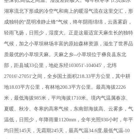
壑深切,高低之间温、湿度差距极大。每年秋冬季节,贝加尔
湖寒流北下形成的冷空气和南上的暖湿气流在这里交汇，形
成独特的“昆明准静止锋”气候，终年阴雨绵绵，云蒸雾蔚，
轻雨飞扬，日照少，湿度大。正是这最适宜天麻生长的独特
气候，加之小草坝林场丰富的原始森林资源，滋生了世界品
质最优的小草坝天麻。天麻之乡--小草坝位于彝良县东北
部，距县城33公里，地处东经103051'-104045'，北纬
27016'-27051'之间，全乡国土面积218.33平方公里，其中耕
地18.03平方公里，有林地200.3平方公里。最高海拔2226
米，最低海拔985米，平均海拔1710米。境内气温属春凉、
夏暖、秋冷、冬寒的高寒气候，东南部海拔高、云雾多，气
温低，日照少，年降雨量1120mm，全年光照930小时，年平
均日照145天，无霜期245天，最高气温34.6度,最低气温-10