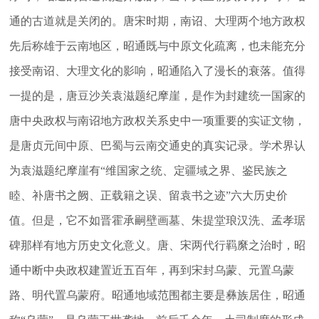
通的古道就是关闭的。唐宋时期，南诏、大理两个地方政权
先后称雄于云南地区，昭通既与中原文化疏离，也未能充分
接受南诏、大理文化的影响，昭通陷入了漫长的衰落。值得
一提的是，唐豆沙关袁滋题纪摩崖，是作为封建统一国家的
唐中央政权与南诏地方政权关系史中一项重要的实证文物，
是唐贞元间中原、巴蜀与云南交通史的真实记录。学术界认
为袁滋题纪摩崖有“维国家之统、定疆域之界、鉴民族之
睦、补唐书之阙、正载籍之误、留袁书之迹”六大历史价
值。但是，它不如晋霍承嗣壁画墓、朱提堂琅汉洗、孟孝琚
碑那样有地方历史文化意义。唐、宋两代行羁縻之治时，昭
通中断中央政权建置近五百年，再到宋封乌蒙、元置乌蒙
路、明代置乌蒙府。昭通地域范围都主要是彝族居住，昭通