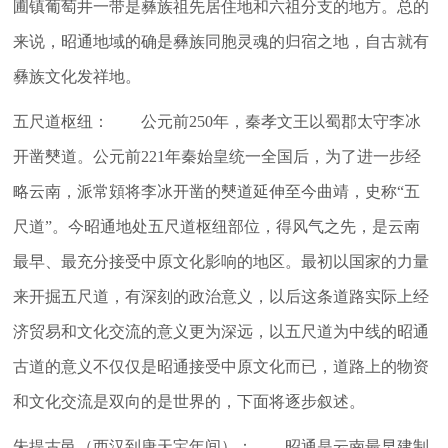
圃镇葡萄井一带是彝族祖先居住地和六祖分支的地方。总的
来说，昭通地域的确是彝族同胞灵魂的归宿之地，自古就有
彝族文化发祥地。
五尺道枢纽： 公元前250年，秦孝文王以蜀郡太守李冰
开凿僰道。公元前221年秦始皇统一全国后，为了进一步经
略云南，派常頞将李冰开凿的僰道延伸至今曲靖，史称“五
尺道”。今昭通地处五尺道枢纽部位，得风气之先，是云南
最早、最充分接受中原文化影响的地区。最初以国家的力量
来开掘五尺道，有深刻的政治意义，以后这条道路实际上经
济贸易和文化交流的意义更为深远，以五尺道为中线的昭通
古道的意义不仅仅是昭通接受中原文化而已，道路上的物资
和文化交流是双向的是世界的，下面将逐步叙述。
朱提古邑（西汉到唐天宝年间）： 昭通是云南最早建制