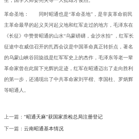
生，国学大师姜亮夫等一大批雄才俊杰。
革命圣地： 同时昭通也是“革命圣地”，是辛亥革命前民
主革命最早的起义关河起义地和红军走过的地方，毛泽东在
《长征》中赞誉昭通的山水“乌蒙磅礴，金沙水拍” ，红军长
征途中在威信召开的扎西会议是中国革命真正转折点，著名
的乌蒙山峡谷回旋战是红军军史上的杰作，毛泽东等老一辈
革命家曾在此留下光辉的足迹，红军在昭通迈出了走向胜利
的第一步，还涌现出了中共革命家刘平楷、李国柱、罗炳辉
等昭通人。
上一篇：
"昭通天麻"获国家质检总局注册登记
下一篇：
云南昭通基本情况