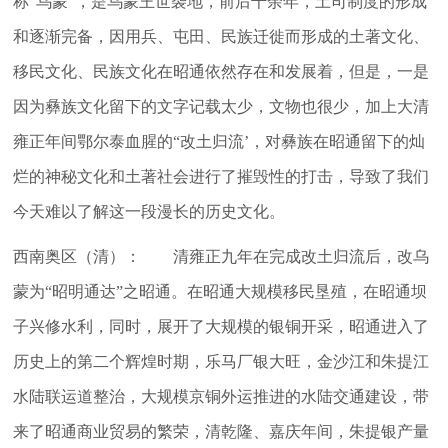
称“乌蒙”，是乌蒙王世袭地，前后千余年，土司制度的形成
和逐渐完备，因用兵、屯田、民族迁徙而形成的土著文化、
移民文化、民族文化在昭通依然存在和发展着，但是，一是
因为彝族文化留下的文字记载太少，文物也很少，加上大清
雍正年间鄂尔泰血腥的“改土归流’，对彝族在昭通留下的灿
烂的神秘文化和土著社会进行了摧毁性的打击，导致了我们
今天难以了解这一段漫长的历史文化。
西南奥区（清）： 清雍正九年在完成改土归流后，改乌
蒙为“昭明通达”之昭通。在昭通大规模移民垦殖，在昭通坝
子兴修水利，同时，展开了大规模的银铜开采，昭通进入了
历史上的第二个辉煌时期，乐马厂银大旺，金沙江和朱提江
水陆联运道整治，大规模京铜外运推进的水陆交通建设，带
来了昭通商业贸易的繁荣，清乾隆、嘉庆年间，朱提银产量