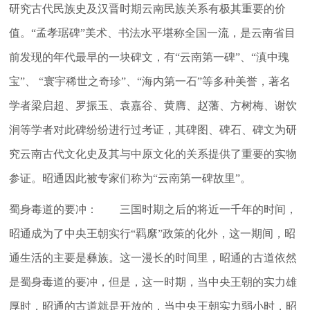
研究古代民族史及汉晋时期云南民族关系有极其重要的价
值。“孟孝琚碑”美术、书法水平堪称全国一流，是云南省目
前发现的年代最早的一块碑文，有“云南第一碑”、“滇中瑰
宝”、 “寰宇稀世之奇珍”、“海内第一石”等多种美誉，著名
学者梁启超、罗振玉、袁嘉谷、黄膺、赵藩、方树梅、谢饮
涧等学者对此碑纷纷进行过考证，其碑图、碑石、碑文为研
究云南古代文化史及其与中原文化的关系提供了重要的实物
参证。昭通因此被专家们称为“云南第一碑故里”。
蜀身毒道的要冲： 三国时期之后的将近一千年的时间，
昭通成为了中央王朝实行“羁縻”政策的化外，这一期间，昭
通生活的主要是彝族。这一漫长的时间里，昭通的古道依然
是蜀身毒道的要冲，但是，这一时期，当中央王朝的实力雄
厚时，昭通的古道就是开放的，当中央王朝实力弱小时，昭