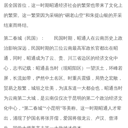
居全国首位，这一时期昭通经济社会的繁荣也带来了文化上
的繁荣。这一繁荣因为采铜的“硐老山空”和朱提山银的开采
结束而终结。
第二春城（民国）： 民国时期，昭通人在云南历史上政
治影响深远，民国时期的三位云南最高军政长官都出在昭
通，同时，昭通成为了云、贵、川三省边区的经济文化中
心，志书记载：昭通县当时（现昭阳区）一望沃土，环峰若
屏，长流如带，俨然中土名区。时重兵震慑，局势之宏敞，
贸易之殷繁，城垣之壮美，为滇东道一大都会也，昭通当时
为云南第二大城，是云南仅仅次于昆明的第二个政治经济文
化中心，“第二春城”“小昆明”等美称。这一时期昭通人才辈
出，涌现了护国名将张开儒，爱国将领龙云、卢汉、曾泽