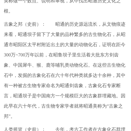
美称做一个数点、说明和审视，从中找出昭通历史文化之
根。
古象之邦（史前）： 昭通的历史源远流长，从文物痕迹
来看，昭通坝子留下了大量的品种繁多的古生物化石，从昭
通市昭阳区太平村附近出土的大量的动物化石，证明在距今
300万~700万年以前，在昭鲁坝子里生活着大批东方剑齿
象、中国犀牛、猴、鹿等哺乳类动物化石。在这些古生物化
石中，发掘的古象化石在六十年代种类就多达十余种，其中
有一种被古生物专家命名为昭通剑齿象，古象化石专家断
言，昭通坝子是中国南方一个规模巨大的古象群埋藏地。因
此早在六十年代，古生物专家学者就将昭通美称为“古象之
邦”。
人类摇篮（史前）： 去年，考古工作者在古象化石群埋