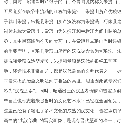
称，同时，昭通当时产银子的山，今鲁甸境内称为朱提山，
五尺道所在峡谷中流淌的江称为朱提江，朱提山所产优质银
子就叫朱提，朱提县朱提山所产汉洗称为朱提洗。巧家县建
制时名称为堂琅县，堂琅山为朱提江和牛栏江之间山脉的总
称，其中最高峰为今天的大药山，在堂琅县堂琅山当时是铜
的重要产地，堂琅县堂琅山所产的汉洗被命名为堂琅洗。朱
提洗和堂琅洗造型精美，朱提和堂琅是汉代的银铜工艺基
地，铸造技术非常高超，都是汉代最高的文明代表之一，标
志着朱提的冶金文明达到了相当的高度。昭通因此被专家们
称为“汉洗之乡”。同时，昭通出土的汉孟孝琚碑和晋霍承嗣
壁画墓也标志着朱提当时的文化艺术水平已经在全国领先，
这里已经有了融汇了多种文化的成熟的汉文化。晋霍承嗣壁
画中的“夷汉部曲”的写实画像，是现存晋代壁画的唯一，对