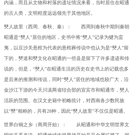
内涵，而且从文物和村落的遗址情况来看，当时居住在昭通
的古人类，文明程度远远领先于其他地区。
僰人故里（西周、春秋、秦）： 西周到春秋中期到秦朝
昭通是“僰人”居住的地区，史书中将“僰人”记录为犍为蛮
夷，以豆沙关悬棺为代表的悬棺葬传说中也认为是“僰人”留
下的，僰道和僰文化在昭通的一些县是留下了许多遗迹和传
说的，但是，“僰人”在昭通生活的历史在史书上的记载也多
是后来的推测和传说，同时“僰人”居住的地域也较广大，沿
金沙江下游的今天川滇两省结合部的宜宾市和昭通市，僰人
活跃的范围。在汉文史籍中初略统计，对西南各少数民族
以“僰”相称的，共有28种，因此“僰人故里”不仅仅是昭通。
世界白铜之乡（商周开始）： 从昭通和中华文明世界文