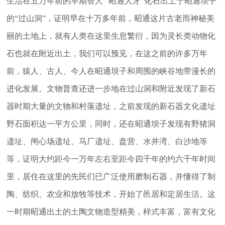
生活在五万年前的早期智人 “昭通人牙”化石出土于昭通坝子
的“过山洞”，证明早在十万多年前，昭通这片古老而神秘美
丽的土地上，就有人类在这里生息繁衍，因为灵长类动物化
石也就在附近出土，我们可以预见，在这之前的许多万年
前，猿人、古人、今人在昭通坝子和周围的峡谷地带漫长的
进化发展。文物普查还进一步地在过山洞和附近发现了新石
器时期大量的文物和村落遗址，之前发现的新石器文化遗址
野石面积达一平方公里，同时，还在昭通坝子发现有野猪洞
遗址、闸心场遗址、马厂遗址、盘营、水井湾、白沙地等
等，证明大约距今一万年左右至距今四千年的约六千年时间
里，居住在这里的先民们已广泛使用磨制石器，并懂得了制
陶、纺织、农业和放牧等技术，开始了邑居和定居生活。这
一时期昭通出土的土陶文物造型精美，样式丰富，富有文化