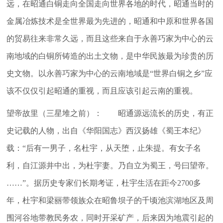
远，在昭通白铜走向全国走向世界各地的时代，昭通当时的
金属冶炼技术是全世界最为先进的，昭通和中原和世界各国
的贸易往来非常久远，而且这些来自于永善巧家为中心的云
南地域的白铜所铸造的出土文物，是中华民族最为珍贵的历
史文物。以永善巧家为中心的云南地域是“世界白铜之乡”应
该不仅仅引起昭通的重视，而且应该引起云南的重视。
望帝故里（三星堆之前）： 昭通源远流长的历史，有正
史记载的人物，出自《华阳国志》西汉扬雄《蜀王本纪》
载：“后有一男子，名杜宇，从天堕，止朱提。有女子名
利，自江源井中出，为杜宇妻。乃自立为蜀王，号曰望帝。
……”。据历史专家们长期考证，杜宇生活在距今2700多
年，杜宇和梁丽带领族众在昭鲁坝子的千顷池滨湖地区及周
围河谷地带教民务农，同时开采矿产，后来因为地震引起的