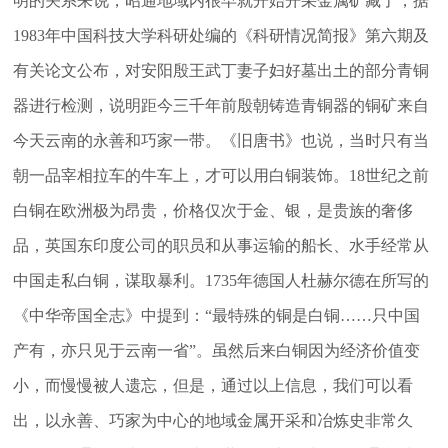
明的关系来说，昭通地域内很早就开始开采金属矿藏了，据
1983年中国科技大学科研处编的《科研情况简报》第六期及
有关论文公布，对安阳殷王武丁妻子妇好墓出土的部分青铜
器进行检测，说明距今三千年前殷朝铸造青铜器的铜矿来自
今天云南的永善和巧家一带。《旧唐书》也说，当时只有当
朝一品宰相拉车的牛车上，才可以用白铜装饰。18世纪之前
白铜在欧洲极为昂贵，价格仅次于金、银，是贵族的奢侈
品，英国东印度公司的职员和从事运输的船长、水手经常从
中国走私白铜，谋取暴利。1735年德国人杜赫尔德在所写的
《中华帝国全志》中提到：“最特殊的铜是白铜……只中国
产有，亦只见于云南一省”。虽然后来白铜因为经济价值变
小，而慢慢被人遗忘，但是，通过以上信息，我们可以看
出，以永善、巧家为中心的地域金属开采和冶炼史非常久