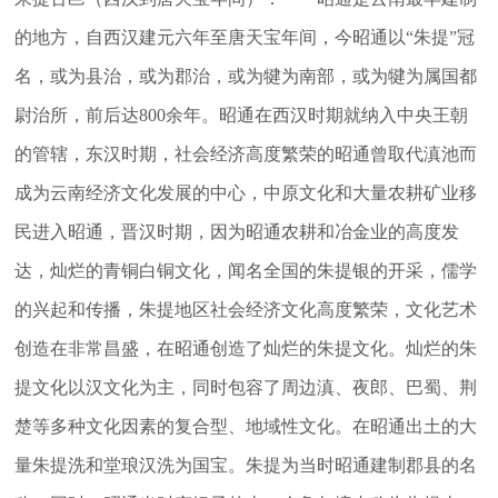
的地方，自西汉建元六年至唐天宝年间，今昭通以“朱提”冠
名，或为县治，或为郡治，或为犍为南部，或为犍为属国都
尉治所，前后达800余年。昭通在西汉时期就纳入中央王朝
的管辖，东汉时期，社会经济高度繁荣的昭通曾取代滇池而
成为云南经济文化发展的中心，中原文化和大量农耕矿业移
民进入昭通，晋汉时期，因为昭通农耕和冶金业的高度发
达，灿烂的青铜白铜文化，闻名全国的朱提银的开采，儒学
的兴起和传播，朱提地区社会经济文化高度繁荣，文化艺术
创造在非常昌盛，在昭通创造了灿烂的朱提文化。灿烂的朱
提文化以汉文化为主，同时包容了周边滇、夜郎、巴蜀、荆
楚等多种文化因素的复合型、地域性文化。在昭通出土的大
量朱提洗和堂琅汉洗为国宝。朱提为当时昭通建制郡县的名