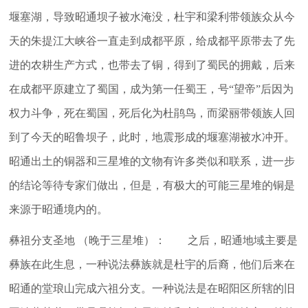
堰塞湖，导致昭通坝子被水淹没，杜宇和梁利带领族众从今
天的朱提江大峡谷一直走到成都平原，给成都平原带去了先
进的农耕生产方式，也带去了铜，得到了蜀民的拥戴，后来
在成都平原建立了蜀国，成为第一任蜀王，号“望帝”后因为
权力斗争，死在蜀国，死后化为杜鹃鸟，而梁丽带领族人回
到了今天的昭鲁坝子，此时，地震形成的堰塞湖被水冲开。
昭通出土的铜器和三星堆的文物有许多类似和联系，进一步
的结论等待专家们做出，但是，有极大的可能三星堆的铜是
来源于昭通境内的。
彝祖分支圣地 （晚于三星堆）： 之后，昭通地域主要是
彝族在此生息，一种说法彝族就是杜宇的后裔，他们后来在
昭通的堂琅山完成六祖分支。一种说法是在昭阳区所辖的旧