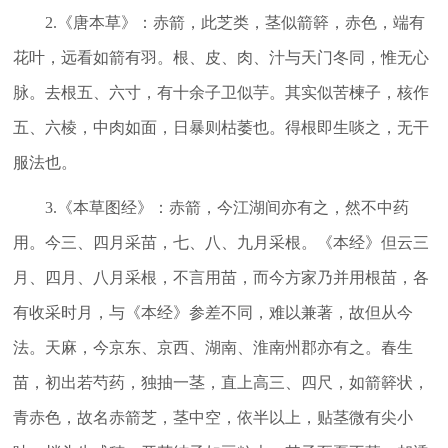
2.《唐本草》：赤箭，此芝类，茎似箭簳，赤色，端有
花叶，远看如箭有羽。根、皮、肉、汁与天门冬同，惟无心
脉。去根五、六寸，有十余子卫似芋。其实似苦楝子，核作
五、六棱，中肉如面，日暴则枯萎也。得根即生啖之，无干
服法也。
3.《本草图经》：赤箭，今江湖间亦有之，然不中药
用。今三、四月采苗，七、八、九月采根。《本经》但云三
月、四月、八月采根，不言用苗，而今方家乃并用根苗，各
有收采时月，与《本经》参差不同，难以兼著，故但从今
法。天麻，今京东、京西、湖南、淮南州郡亦有之。春生
苗，初出若芍药，独抽一茎，直上高三、四尺，如箭簳状，
青赤色，故名赤箭芝，茎中空，依半以上，贴茎微有尖小