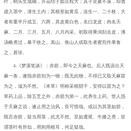
叶，梢头生成穗，开花结子如豆粒大；其子至夏不落，却透
虚入茎中，潜生土内；其根形如黄瓜，连生一、二十枚，大
者有重半斤或五、六两，其皮黄白色，名曰龙皮；肉名天
麻。二月、三月、五月、八月内采。初取得乘润刮去皮，沸
汤略煮过，暴干收之。嵩山、衡山人或取生者蜜煎作果食
之，甚珍。
4.《梦溪笔谈》：赤箭，即今之天麻也。后人既误出天
麻一条，遂指赤箭别为一物；既无此物，不得已又取天麻苗
为之，滋为不然。《本草》明称采根阴干，安得以苗为之？
草药上品，除五芝之外，赤箭为第一，此养生上药。世人惑
于天麻之说，遂止用之治风，良可惜哉。或以为其茎如箭，
既言赤箭，疑当用茎，此尤不然。至如鸢尾、牛膝之类，皆
谓茎叶有所似，用则用根耳，何足疑哉。