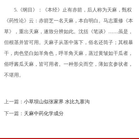
5.《纲目》：《本经》止有赤箭，后人称为天麻，甄权
《药性论》云：赤箭芝一名天麻，本自明白。马志重修《本
草》，重出天麻，遂致分辨如此。沈括《笔谈》……虽是，
但根茎并皆可用。天麻子从茎中落下，俗名还筒子；其根暴
干，肉色坚白如羊角色，呼羊角天麻，蒸过黄皱如干瓜者，
俗呼酱瓜天麻，皆可用者。一种形尖而空，薄如玄参状者，
不堪用。
上一篇：
小草坝山似张家界 水比九寨沟
下一篇：
天麻中药化学成分