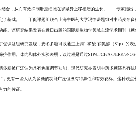
体强烈结合，从而有效抑制肝癌细胞在裸鼠身上移植瘤的生长。 专家指出，
奠定了基础。 丁侃课题组联合上海中医药大学冯怡课题组对中药麦冬多
功能。该研究结果发表在近日出版的国际糖生物学领域主流学术期刊《糖
题组研究发现，麦冬多糖可以通过上调1-磷酸-鞘氨醇（S1p）的表达
用。体内和体外实验表明，该过程是通过S1P/bFGF/Akt/ERK/eN
多糖被广泛认为具有免疫调节功能，现代研究亦表明中药多糖还具有抗
明”，更有一些人认为多糖的功能广泛但没有特异性和有效靶标。这种观点
有力的佐证。