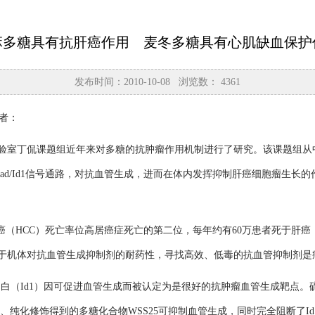
麻多糖具有抗肝癌作用 麦冬多糖具有心肌缺血保护
发布时间：2010-10-08 浏览数：
4361
作者：
丁侃课题组近年来对多糖的抗肿瘤作用机制进行了研究。该课题组从中药
Smad/Id1信号通路，对抗血管生成，进而在体内发挥抑制肝癌细胞瘤生
（HCC）死亡率位高居癌症死亡的第二位，每年约有60万患者死于肝癌
由于机体对抗血管生成抑制剂的耐药性，寻找高效、低毒的抗血管抑制剂
（Id1）因可促进血管生成而被认定为是很好的抗肿瘤血管生成靶点。硫
化修饰得到的多糖化合物WSS25可抑制血管生成，同时完全阻断了Id1的表