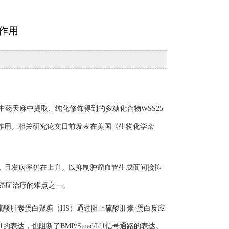
作用
天麻中提取、纯化修饰得到的多糖化合物WSS25
长的作用。相关研究论文日前发表在美国《生物化学杂
，且发病率仍在上升。以抑制肿瘤血管生成而间接抑
是癌症治疗的难点之一。
酸肝素蛋白聚糖（HS）通过阻止硫酸肝素-蛋白反应
达，也阻断了BMP/Smad/Id1信号通路的表达。