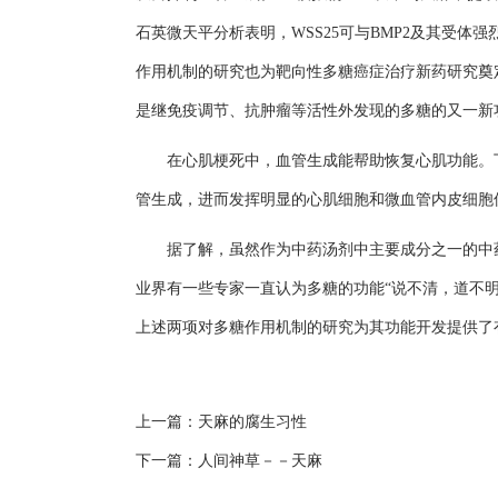
石英微天平分析表明，WSS25可与BMP2及其受
作用机制的研究也为靶向性多糖癌症治疗新药研究
是继免疫调节、抗肿瘤等活性外发现的多糖的又一新
在心肌梗死中，血管生成能帮助恢复心肌功能。丁侃课
管生成，进而发挥明显的心肌细胞和微血管内皮细胞保护作
据了解，虽然作为中药汤剂中主要成分之一的中药
业界有一些专家一直认为多糖的功能“说不清，道不
上述两项对多糖作用机制的研究为其功能开发提供了
上一篇：
天麻的腐生习性
下一篇：
人间神草－－天麻