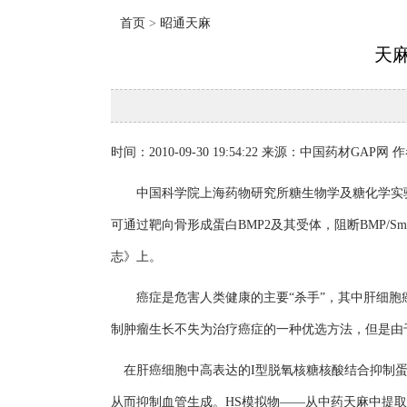
首页
>
昭通天麻
天
时间：2010-09-30 19:54:22 来源：中国药材GAP网 
中国科学院上海药物研究所糖生物学及糖化学实验室
可通过靶向骨形成蛋白BMP2及其受体，阻断BMP/
志》上。
癌症是危害人类健康的主要“杀手”，其中肝细胞癌
制肿瘤生长不失为治疗癌症的一种优选方法，但是
在肝癌细胞中高表达的I型脱氧核糖核酸结合抑制蛋白
从而抑制血管生成。HS模拟物——从中药天麻中提取、纯