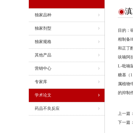
滇
独家品种
独家剂型
目的：研究
相制备
独家规格
和正丁醇
其他产品
呋喃阿拉
L-吡喃
营销中心
糖基（1
专家库
属植物
的抑制
学术论文
药品不良反应
上一篇
下一篇