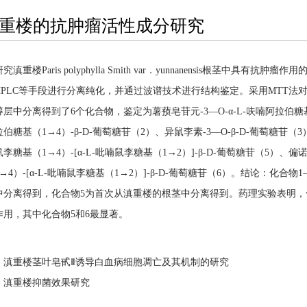
重楼的抗肿瘤活性成分研究
滇重楼Paris polyphylla Smith var．yunnanensis根茎中具有抗
HPLC等手段进行分离纯化，并通过波谱技术进行结构鉴定。采用MTT
层中分离得到了6个化合物，鉴定为薯蓣皂苷元-3—O-α-L-呋喃阿拉伯糖基（1
伯糖基（1→4）-β-D-葡萄糖苷（2）、异鼠李素-3—O-β-D-葡萄糖苷（
鼠李糖基（1→4）-[α-L-吡喃鼠李糖基（1→2）]-β-D-葡萄糖苷（5）、偏诺
→4）-[α-L-吡喃鼠李糖基（1→2）]-β-D-葡萄糖苷（6）。结论：化
中分离得到，化合物5为首次从滇重楼的根茎中分离得到。药理实验表明，化合
作用，其中化合物5和6最显著。
：
滇重楼茎叶皂甙Ⅱ诱导白血病细胞凋亡及其机制的研究
：
滇重楼抑菌效果研究