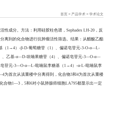
首页
>
产品学术
>
学术论文
肿瘤作用的活性成分。方法：利用硅胶柱色谱，Sephadex LH-20，反
法对分离到的化合物进行抗肿瘤活性筛选。结果：从醋酸乙酯
→4）-β-D-葡萄糖苷（1）、偏诺皂苷元-3-O-α—L-
3）、乙基-α—D-呋喃果糖苷（4）、偏诺皂苷元-3—O-α—
皂苷元-3—O-α—L-吡喃鼠李糖基（1→4）-α-L-吡喃鼠李
合物1—4为首次从滇重楼中分离得到，化合物3和4为首次从重楼
物1—3，5和6对小鼠肺腺癌细胞LA795都显示出一定