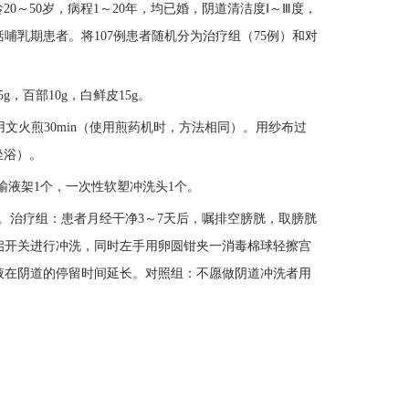
龄20～50岁，病程1～20年，均已婚，阴道清洁度Ⅰ～Ⅲ度，
乳期患者。将107例患者随机分为治疗组（75例）和对
g，百部10g，白鲜皮15g。
再用文火煎30min（使用煎药机时，方法相同）。用纱布过
坐浴）。
，输液架1个，一次性软塑冲洗头1个。
。治疗组：患者月经干净3～7天后，嘱排空膀胱，取膀胱
启开关进行冲洗，同时左手用卵圆钳夹一消毒棉球轻擦宫
液在阴道的停留时间延长。对照组：不愿做阴道冲洗者用