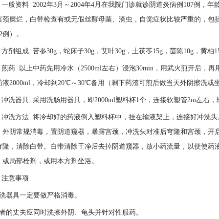
一般资料 2002年3月～2004年4月在我院门诊就诊阴道炎病例107例，年
宫颈糜烂，白带检查有或无假丝酵母菌、滴虫，自觉症状比较严重的，包括哺
2例）。
方剂组成 苦参30g，蛇床子30g，艾叶30g，土茯苓15g，茵陈10g，黄柏15
煎药 以上中药先用冷水（2500ml左右）浸泡30min，用武火煎开后，
液2000ml，冷却到20℃～30℃备用（剩下药渣可煎后做当天外阴擦洗或
冲洗器具 采用洗肠用器具，即2000ml塑料杯1个，连接软塑管2m左右
 冲洗方法 将冷却好的药液倒入塑料杯中，挂在输液架上，连接好冲洗头
，外阴常规消毒，置阴道窥器，暴露宫颈，冲洗头对准后穹隆和宫颈，开
穹隆，清除白带。白带清除干净后去掉阴道窥器，放小药流量，以便使药
，或局部栓剂，或用本方剂坐浴。
 注意事项
冲洗器具一定要做严格消毒。
患者的丈夫应同时洗擦外阴、龟头并针对性服药。