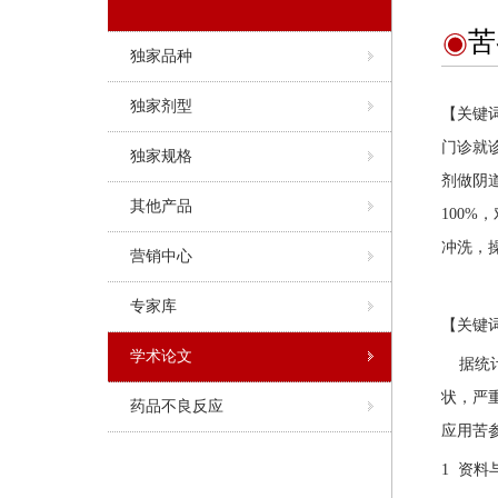
苦参
独家品种
独家剂型
【关键
门诊就
独家规格
剂做阴
其他产品
100%
冲洗，
营销中心
专家库
【关键
学术论文
据统计
状，严
药品不良反应
应用苦
1 资料