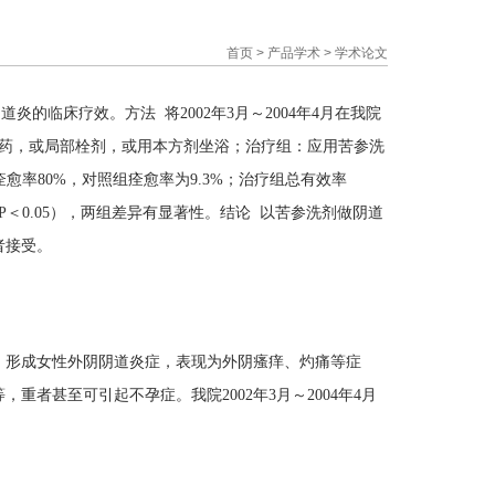
察
首页
>
产品学术
>
学术论文
临床疗效。方法 将2002年3月～2004年4月在我院
服药，或局部栓剂，或用本方剂坐浴；治疗组：应用苦参洗
愈率80%，对照组痊愈率为9.3%；治疗组总有效率
%（P＜0.05），两组差异有显著性。结论 以苦参洗剂做阴道
者接受。
，形成女性外阴阴道炎症，表现为外阴瘙痒、灼痛等症
者甚至可引起不孕症。我院2002年3月～2004年4月