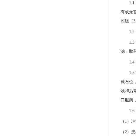
1.1 
有或无
照组（3
1.2 
1.3 
滤，取药
1.4 
1.5
截石位
颈和后
口服药
1.6
（1）
（2）