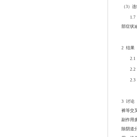
（3）
1.7
部症状
2 结果
2.1
2.2
2.3
3 讨
裤等交
副作用
除阴道