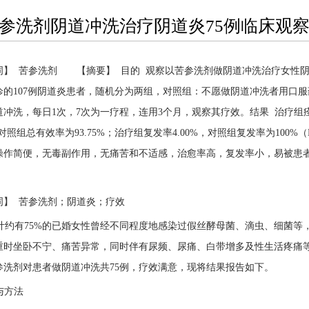
洗剂阴道冲洗治疗阴道炎75例临床观
词】 苦参洗剂 【摘要】 目的 观察以苦参洗剂做阴道冲洗治疗女性阴道炎的
诊的107例阴道炎患者，随机分为两组，对照组：不愿做阴道冲洗者用口
道冲洗，每日1次，7次为一疗程，连用3个月，观察其疗效。结果 治疗组痊
，对照组总有效率为93.75%；治疗组复发率4.00%，对照组复发率为100
操作简便，无毒副作用，无痛苦和不适感，治愈率高，复发率小，易被患
词】 苦参洗剂；阴道炎；疗效
约有75%的已婚女性曾经不同程度地感染过假丝酵母菌、滴虫、细菌等
重时坐卧不宁、痛苦异常，同时伴有尿频、尿痛、白带增多及性生活疼痛等，重
参洗剂对患者做阴道冲洗共75例，疗效满意，现将结果报告如下。
与方法