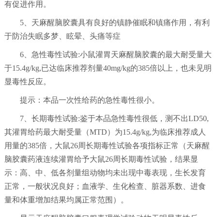
有促进作用。
5、天麻醒脑胶囊具有良好的镇静催眠和镇痛作用，有利
于防治失眠多梦、眩晕、头痛等症
6、急性毒性试验:小鼠灌胃天麻醒脑胶囊的最大耐受量大
于15.4g/kg,已达临床推荐剂量40mg/kg的385倍以上，也未见明
显毒性反应。
提示：本品一次性给药的急性毒性很小。
7、长期毒性试验:鉴于本品急性毒性很低，测不出LD50,
其灌胃给药最大耐受量（MTD）为15.4g/kg,为临床推荐成人
用量的385倍，大鼠26周长期毒性试验各项指标正常（天麻醒
脑胶囊药液连续灌胃给予大鼠26周长期毒性试验，结果显
示：高、中、低各剂量组动物均未出现中毒表现，生长发育
正常，一般状况良好；血液学、生化检查、脏器系数、进食
量和体重增加结果均属正常范围）。