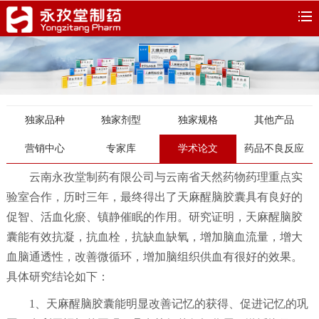
独家品种
独家剂型
独家规格
其他产品
营销中心
专家库
学术论文
药品不良反应
云南永孜堂制药有限公司与云南省天然药物药理重点实
验室合作，历时三年，最终得出了天麻醒脑胶囊具有良好的
促智、活血化瘀、镇静催眠的作用。研究证明，天麻醒脑胶
囊能有效抗凝，抗血栓，抗缺血缺氧，增加脑血流量，增大
血脑通透性，改善微循环，增加脑组织供血有很好的效果。
具体研究结论如下：
1、天麻醒脑胶囊能明显改善记忆的获得、促进记忆的巩