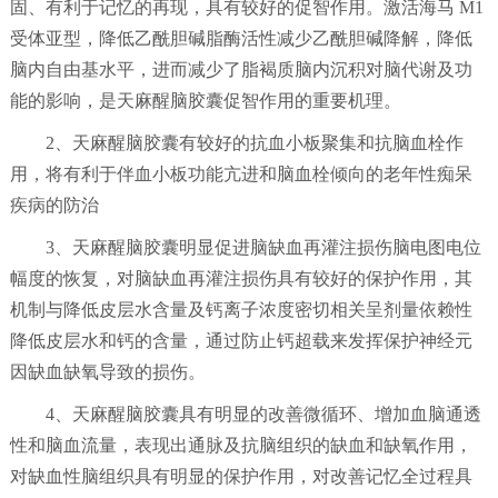
固、有利于记忆的再现，具有较好的促智作用。激活海马 M1
受体亚型，降低乙酰胆碱脂酶活性减少乙酰胆碱降解，降低
脑内自由基水平，进而减少了脂褐质脑内沉积对脑代谢及功
能的影响，是天麻醒脑胶囊促智作用的重要机理。
2、天麻醒脑胶囊有较好的抗血小板聚集和抗脑血栓作
用，将有利于伴血小板功能亢进和脑血栓倾向的老年性痴呆
疾病的防治
3、天麻醒脑胶囊明显促进脑缺血再灌注损伤脑电图电位
幅度的恢复，对脑缺血再灌注损伤具有较好的保护作用，其
机制与降低皮层水含量及钙离子浓度密切相关呈剂量依赖性
降低皮层水和钙的含量，通过防止钙超载来发挥保护神经元
因缺血缺氧导致的损伤。
4、天麻醒脑胶囊具有明显的改善微循环、增加血脑通透
性和脑血流量，表现出通脉及抗脑组织的缺血和缺氧作用，
对缺血性脑组织具有明显的保护作用，对改善记忆全过程具