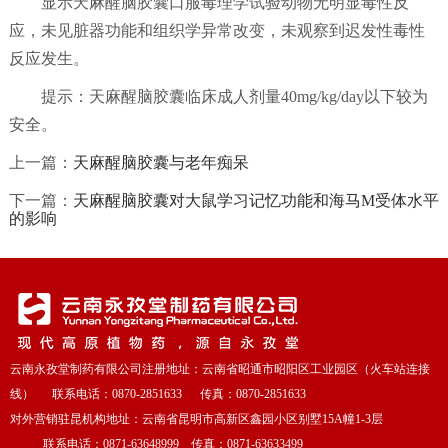
显示天麻醒脑胶囊口服毒理学试验动物无明显毒性反
应，未见脏器功能和组织学异常改变，未观察到迟发性毒性
反应发生。
提示：天麻醒脑胶囊临床成人剂量40mg/kg/day以下较为
安全。
上一篇：
天麻醒脑胶囊与老年痴呆
下一篇：
天麻醒脑胶囊对大鼠学习记忆功能和海马M受体水平
的影响
云南永孜堂制药有限公司注册地址：云南省昭通市昭阳区工业园区（火车站连接
线） 联系电话：0870-2851633 传真：0870-2851633
对外营销驻昆机构地址：云南省昆明市高新区鑫园小区别墅15A幢1-3层
联系电话：0871-63648999 传真：0871-63633499