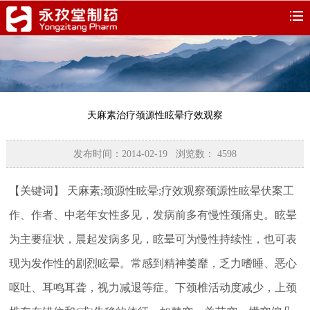
天麻素治疗颈源性眩晕疗效观察
发布时间：2014-02-19 浏览数：
4598
【关键词】 天麻素;颈源性眩晕;疗效观察颈源性眩晕伏案工
作、作者、中老年女性多见，发病前多有慢性颈痛史。眩晕
为主要症状，晨起发病多见，眩晕可为慢性持续性，也可表
现为发作性的剧烈眩晕。常感到精神萎靡，乏力嗜睡、恶心
呕吐、耳鸣耳聋，视力减退等症。下颈椎活动度减少，上颈