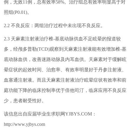
例，无效11例，总有效率58%。治疗组总有效率明显高于对
照组(P0.01)。
2.2 不良反应：两组治疗过程中未出现不良反应。
2.3 天麻素注射液治疗椎-基底动脉供血不足眩晕的报道较
多，经颅多普勒(TCD)观察到天麻素注射液能有效增加椎-基
底动脉血供，改善迷路动脉及内耳血供。天麻素对于缓解眩
晕症状的起效时间、治愈率、有效率明显好于丹参注射液、
血塞通注射液。而且天麻素注射液治疗眩晕症状有效率和前
庭功能下降的临床控制率优于倍他司汀，临床应用不良反应
少，患者耐受性好。
该信息出自应届毕业生求职网YJBYS.COM：
http://www.yjbys.com