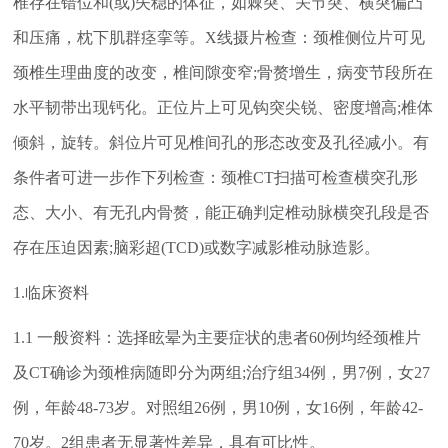
椎存在错位和(或)失稳的体征，如棘突、关节突、横突偏凸
和压痛，枕下肌群痉挛等。X线摄片检查：颈椎侧位片可见
颈椎生理曲度的改变，椎间隙变窄;骨赘增生，病变节段所在
水平韧带出现钙化。正位片上可见钩突尖锐、密度增高;椎体
倾斜，旋转。斜位片可见椎间孔的形态改变及孔径减小。有
条件者可进一步作下列检查：颈椎CT扫描可检查横突孔形
态、大小、有无孔内骨赘，能正确判定椎动脉横突孔段是否
存在压迫因素;脑彩超(TCD)或数字减影椎动脉造影。
1.临床资料
1.1 一般资料：选择眩晕为主要症状的患者60例均经颈椎片
及CT确诊为颈椎病随即分为两组;治疗组34例，男7例，女27
例，年龄48-73岁。对照组26例，男10例，女16例，年龄42-
70岁。2组患者无显著性差异，具有可比性。