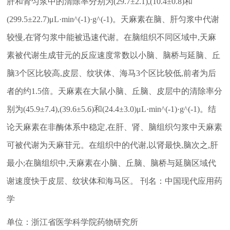
肝和肾匀浆中的清除率分别为(29.7±2.1),(10.4±0.8)和
(299.5±22.7)μL·min^(-1)·g^(-1)。天麻素在脑、肝匀浆中代谢
较慢,在肾匀浆中能被迅速代谢。在脑组织不同区域中,天麻
素被代谢生成苷元的反应速度常数以小脑、脑桥与延脑、丘
脑3个区比较高,皮层、纹状体、海马3个区比较低,前者为后
者的约1.5倍。天麻素在大鼠小脑、丘脑、皮层中的清除率分
别为(45.9±7.4),(39.6±5.6)和(24.4±3.0)μL·min^(-1)·g^(-1)。结
论天麻素在非酶体系中稳定,在肝、肾、脑组织匀浆中天麻素
可被代谢为天麻苷元。在组织中的代谢,以肾最快,脑次之,肝
最小;在脑组织中,天麻素在小脑、丘脑、脑桥与延脑区域代
谢速度快于皮层、纹状体和海马区。 刊名：中国现代应用药
学
单位：浙江省医学科学院药物研究所