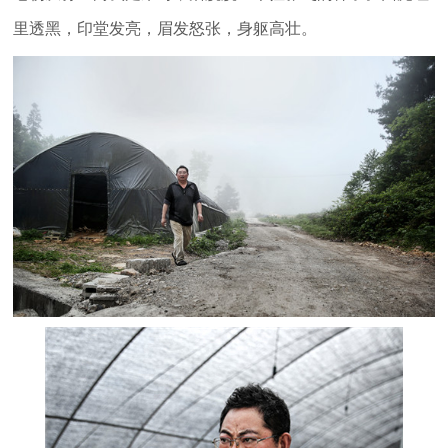
里透黑，印堂发亮，眉发怒张，身躯高壮。