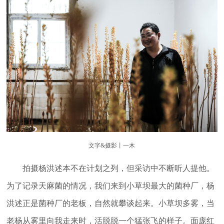
文字&摄影丨一木
拍摄杨洪述本不在计划之列，但采访中不断听人提他。
为了记录天麻菌的情况，我们来到小草坝最大的菌种厂，杨
洪述正是菌种厂的老板，自然就攀谈起来。小草坝多雾，当
老杨从雾里向我走来时，活脱脱一个猛张飞的样子。面庞红