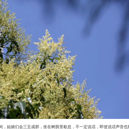
，姑娘们会三五成群，坐在树荫里歇息，不一定说话，即使说话声音也