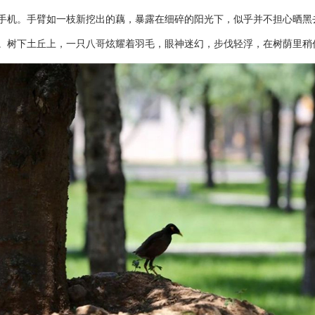
手机。手臂如一枝新挖出的藕，暴露在细碎的阳光下，似乎并不担心晒黑
。树下土丘上，一只八哥炫耀着羽毛，眼神迷幻，步伐轻浮，在树荫里稍