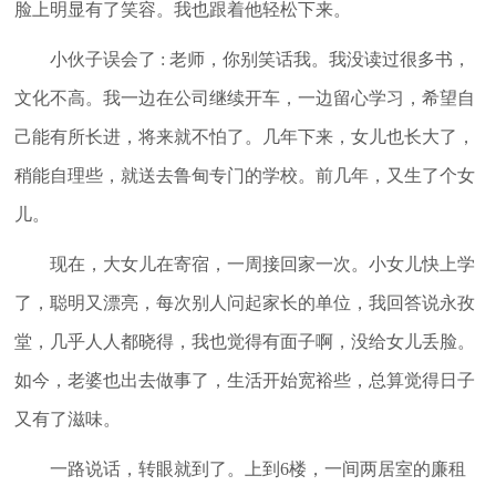
脸上明显有了笑容。我也跟着他轻松下来。
小伙子误会了 : 老师，你别笑话我。我没读过很多书，
文化不高。我一边在公司继续开车，一边留心学习，希望自
己能有所长进，将来就不怕了。几年下来，女儿也长大了，
稍能自理些，就送去鲁甸专门的学校。前几年，又生了个女
儿。
现在，大女儿在寄宿，一周接回家一次。小女儿快上学
了，聪明又漂亮，每次别人问起家长的单位，我回答说永孜
堂，几乎人人都晓得，我也觉得有面子啊，没给女儿丢脸。
如今，老婆也出去做事了，生活开始宽裕些，总算觉得日子
又有了滋味。
一路说话，转眼就到了。上到6楼，一间两居室的廉租