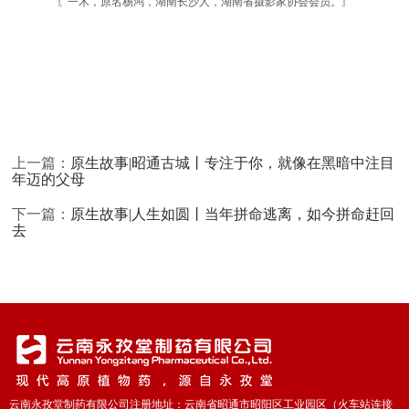
〖一木，原名杨鸿，湖南长沙人，湖南省摄影家协会会员。〗
上一篇：
原生故事|昭通古城丨专注于你，就像在黑暗中注目
年迈的父母
下一篇：
原生故事|人生如圆丨当年拼命逃离，如今拼命赶回
去
云南永孜堂制药有限公司注册地址：云南省昭通市昭阳区工业园区（火车站连接