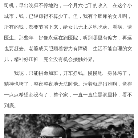
司机，早出晚归不停地跑，一个月六七千的收入，在这个小
城市，钱，已经赚得不算少了。但，我有个脑瘫的女儿啊，
所有的钱，都要节省下来，给女儿无止尽地吃药、看病、请
医生。那些年，好像永远在跑医院，听到哪里有偏方，再远
也要赶去。老婆成天照顾着智力有障碍、生活不能自理的女
儿，精神好压抑，完全没有机会接触外界。
我呢，只能拼命加班，开车挣钱。慢慢地，身体垮了，
精神也垮了，整夜整夜地无法睡觉。活着就是很难啊，觉得
一点点希望都没有了，整个家，一直一直往黑洞里掉，看不
到底。