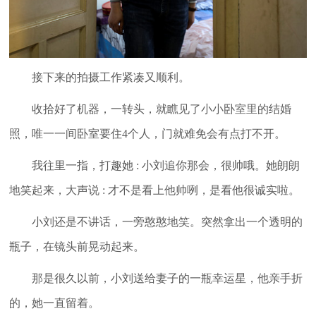
接下来的拍摄工作紧凑又顺利。
收拾好了机器，一转头，就瞧见了小小卧室里的结婚
照，唯一一间卧室要住4个人，门就难免会有点打不开。
我往里一指，打趣她 : 小刘追你那会，很帅哦。她朗朗
地笑起来，大声说 : 才不是看上他帅咧，是看他很诚实啦。
小刘还是不讲话，一旁憨憨地笑。突然拿出一个透明的
瓶子，在镜头前晃动起来。
那是很久以前，小刘送给妻子的一瓶幸运星，他亲手折
的，她一直留着。