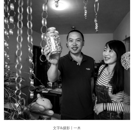
文字&摄影丨一木