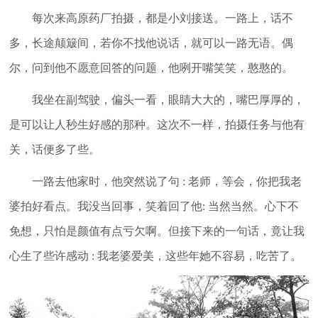
每次来高原药厂拍摄，都是小刘接送。一路上，话不
多，长途颠簸间，若你不找他说话，就可以一路无语。偶
尔，问到他不愿意回答的问题，他咧开嘴笑笑，憨憨的。
我坐在副驾驶，偏头一看，眼睛大大的，嘴巴厚厚的，
是可以让人秒生好感的那种。这次不一样，拍摄任务与他有
关，话便多了些。
一路去他家时，他突然说了句 : 老师，等会，你把我老
婆拍好看点。我没当回事，笑着回了他: 当然当然。心下不
免想，只怕是颜值有点亏欠啊。但接下来的一句话，竟让我
心生了些许感动 : 我老婆爱美，这些年她不容易，吃苦了。