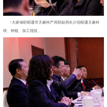
↑大家倾听昭通市天麻特产局郭副局长介绍昭通天麻科
研、种植、加工现状。