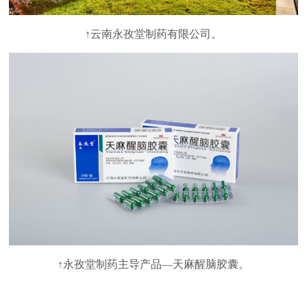
↑云南永孜堂制药有限公司。
↑永孜堂制药主导产品—天麻醒脑胶囊。