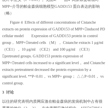
MPP+介导的帕金森病细胞模型GADD153 蛋白表达的影响
（略）
Figure 4 Effects of different concentrations of Cistanche
extracts on protein expression of GADD153 of MPP+induced PD
cellular model Expression of GADD153 protein in control
group， MPP+treated cells （M）， Cistanche extracts 1 μg/ml
（CE1）， 10 μg/ml （CE2） and 100 μg/ml （CE3）
pretreated groups. GADD153 protein expression of
MPP+treated cells increased to a significant level， and Cistanche
extracts pretreatment decreased the protein expression by a
significant level. **P<0.01， vs MPP+ group； △△P<0.01， vs
control group.
3 讨论
以往的研究表明内质网应激在帕金森病的发病机制中占有很