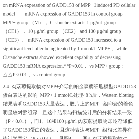
on mRNA expression of GADD153 of MPP+induced PD cellular
model mRNA expression of GADD153 in control group，
MPP+ group （M）， Cistanche extracts 1 μg/ml group
（CE1）， 10 μg/ml group （CE2） and 100 μg/ml group
（CE3）。 mRNA expression of GADD153 increased to a
significant level after being treated by 1 mmol/L MPP+， while
Cistanche extracts showed excellent capability of decreasing
GADD153 mRNA expression.**P<0.01， vs MPP+ group；
△△P<0.01， vs control group.
2.4 肉苁蓉提取物对MPP+介导的帕金森病细胞模型GADD153
蛋白表达的影响 MPP+ 1 mmol/L处理48 h后，Western blotting
结果表明GADD153大量表达，胶片上的MPP +组印迹的着色
明显较对照组深，且这个结果与扫描统计后的分析结果一致
（P＜0.01），而1、10和100 μg/ml 肉苁蓉提取物却逐渐降低
了GADD153蛋白的表达，且这种表达与MPP+组相比差异有
统计学意义（P＜0.01）。见图4. 图4 肉苁蓉提取物对