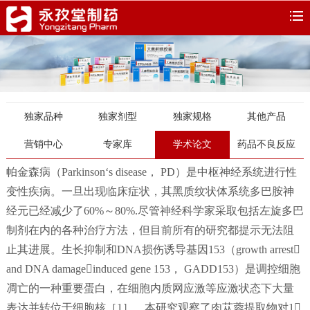
独家品种
独家剂型
独家规格
其他产品
营销中心
专家库
学术论文
药品不良反应
帕金森病（Parkinson‘s disease， PD）是中枢神经系统进行性
变性疾病。一旦出现临床症状，其黑质纹状体系统多巴胺神
经元已经减少了60%～80%.尽管神经科学家采取包括左旋多巴
制剂在内的各种治疗方法，但目前所有的研究都提示无法阻
止其进展。生长抑制和DNA损伤诱导基因153（growth arrest
and DNA damageinduced gene 153， GADD153）是调控细胞
凋亡的一种重要蛋白，在细胞内质网应激等应激状态下大量
表达并转位于细胞核［1］。本研究观察了肉苁蓉提取物对1