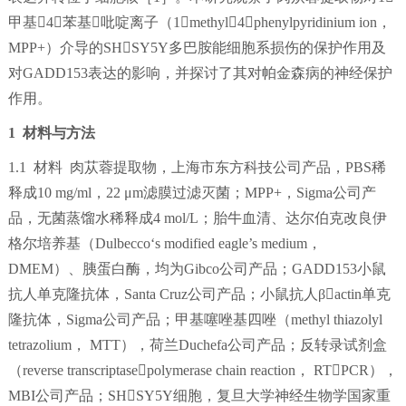
甲基4苯基吡啶离子（1methyl4phenylpyridinium ion，
MPP+）介导的SHSY5Y多巴胺能细胞系损伤的保护作用及
对GADD153表达的影响，并探讨了其对帕金森病的神经保护
作用。
1 材料与方法
1.1 材料 肉苁蓉提取物，上海市东方科技公司产品，PBS稀
释成10 mg/ml，22 μm滤膜过滤灭菌；MPP+，Sigma公司产
品，无菌蒸馏水稀释成4 mol/L；胎牛血清、达尔伯克改良伊
格尔培养基（Dulbecco‘s modified eagle’s medium，
DMEM）、胰蛋白酶，均为Gibco公司产品；GADD153小鼠
抗人单克隆抗体，Santa Cruz公司产品；小鼠抗人βactin单克
隆抗体，Sigma公司产品；甲基噻唑基四唑（methyl thiazolyl
tetrazolium， MTT），荷兰Duchefa公司产品；反转录试剂盒
（reverse transcriptasepolymerase chain reaction， RTPCR），
MBI公司产品；SHSY5Y细胞，复旦大学神经生物学国家重