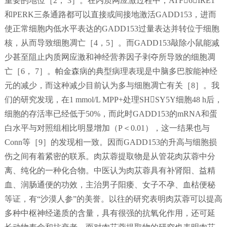
重要的地位［2， 3］。在内质网应激过程中，ATF6，IRE1
和PERK三条通路都可以直接或间接地激活GADD153，进而
使正常细胞内低水平表达的GADD153过量表达并转位于细胞
核，从而导致细胞凋亡［4，5］。而GADD153敲除小鼠能减
少甚至阻止内质网应激和神经营养因子剥夺所导致的细胞凋
亡［6， 7］。帕金森病的典型病理表现是中脑多巴胺能神经
元的减少，而这种减少目前认为多与细胞凋亡有关［8］。我
们的研究发现，在1 mmol/L MPP+处理SHSY5Y细胞48 h后，
细胞的存活率已经低于50%，而此时GADD153的mRNA和蛋
白水平与对照组相比明显增加（P＜0.01），这一结果也与
Conn等［9］的发现相一致。因而GADD153的升高与细胞损
伤之间有着紧密的联系。肉苁蓉提取物是从管花肉苁蓉中分
离、纯化的一种化合物。中医认为肉苁蓉具有补肾阳、益精
血、润肠通便的功效，主治男子阳痿、女子不孕、血枯便秘
等证，有“沙漠人参”的美誉。以往的研究表明肉苁蓉可以提高
多种中枢神经递质的含量，具有很强的抗氧化作用，还可延