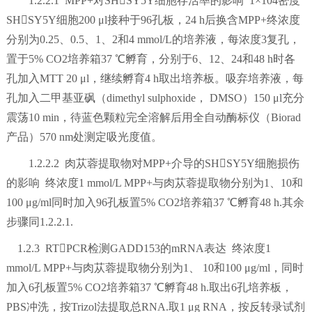
1.2.2.1 MPP+对SHSY5Y细胞存活率的影响 1×104密度
SHSY5Y细胞200 μl接种于96孔板，24 h后换含MPP+终浓度
分别为0.25、0.5、1、2和4 mmol/L的培养液，每浓度3复孔，
置于5% CO2培养箱37 ℃孵育，分别于6、12、24和48 h时各
孔加入MTT 20 μl，继续孵育4 h取出培养板。吸弃培养液，每
孔加入二甲基亚砜（dimethyl sulphoxide， DMSO）150 μl充分
震荡10 min，待蓝色颗粒完全溶解后用全自动酶标仪（Biorad
产品）570 nm处测定吸光度值。
1.2.2.2 肉苁蓉提取物对MPP+介导的SHSY5Y细胞损伤
的影响 终浓度1 mmol/L MPP+与肉苁蓉提取物分别为1、10和
100 μg/ml同时加入96孔板置5% CO2培养箱37 ℃孵育48 h.其余
步骤同1.2.2.1.
1.2.3 RTPCR检测GADD153的mRNA表达 终浓度1
mmol/L MPP+与肉苁蓉提取物分别为1、 10和100 μg/ml，同时
加入6孔板置5% CO2培养箱37 ℃孵育48 h.取出6孔培养板，
PBS冲洗，按Trizol法提取总RNA.取1 μg RNA，按反转录试剂