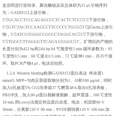
盒说明进行逆转录。聚合酶链反应总体积为25 μl.引物序列
为：GADD153上游引物，
5‘GCACCTCCCAGAGCCCTCACTCTCC3’；下游引物，
5‘GTCTACTCCAAGCCTTCCCCCTGCG3’；βactin上游引
物，5‘ATCGTGGGCCGCCCTAGGCAC3’；下游引物，
5‘TGGCCTTAGGGTTCAGA GGGGC3’。扩增目的产物的
长度分别为422 bp和244 bp.94 ℃预变性5 min.循环参数为：95
℃变性0.5 min，60 ℃退火0.5 min，72 ℃延伸1 min，共35个循
环。取PCR产物4 μl，电泳后拍照。
1.2.4 Western blotting检测GADD153蛋白表达 终浓度1
mmol/L MPP+与肉苁蓉提取物分别为1、10和100 μg/ml，同时
加入6孔板置5% CO2培养箱37 ℃孵育48 h.取出6孔培养板，
PBS冲洗，加入60 μl蛋白裂解液裂解，超声震荡，100 ℃变性
10 min.用Lowry法测定样品蛋白浓度。电泳：积层胶60 V
30min，分离胶120 V 90 min；PVDF膜转膜110 V 100 min.加