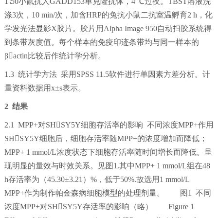
1∶50小鼠抗人GADD153单克隆抗体，4 ℃过夜。TBST溶液洗
涤3次，10 min/次，加含HRP的兔抗小鼠二抗室温孵育2 h，化
学发光法显影X胶片。胶片用Alpha Image 950自动扫胶系统得
到条带灰度值。每个样本的免疫印迹条带均与同一样本的
βactin比较后作统计学分析。
1.3 统计学方法 采用SPSS 11.5软件进行单因素方差分析。计
量资料数据用x±s表示。
2 结果
2.1 MPP+对SHSY5Y细胞存活率的影响 不同浓度MPP+作用
SHSY5Y细胞后，细胞存活率随MPP+的浓度增加而降低；
MPP+ 1 mmol/L浓度状态下细胞存活率随时间增长而降低。呈
现明显的量效与时效关系。见图1.其中MPP+ 1 mmol/L组在48
h存活率为（45.30±3.21）%，低于50%.故选用1 mmol/L
MPP+作为制作帕金森病细胞模型的处理剂量。 图1 不同
浓度MPP+对SHSY5Y存活率的影响（略） Figure 1