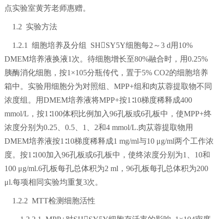
点实验室黄芳老师惠赠。
1.2 实验方法
1.2.1 细胞培养及分组 SHSY5Y细胞每2～3 d用10%
DMEM培养液换液1次。待细胞增长至80%融合时，用0.25%
胰酶消化细胞，按1×105分瓶传代，置于5% CO2的细胞培养
箱中。实验用细胞分为对照组、MPP+组和肉苁蓉提取物不同
浓度组。用DMEM培养液将MPP+按1∶10梯度稀释成400
mmol/L，按1∶100体积比例加入96孔板或6孔板中，使MPP+终
浓度分别为0.25、0.5、1、2和4 mmol/L.肉苁蓉提取物用
DMEM培养液按1∶10梯度稀释成1 mg/ml与10 μg/ml两个工作浓
度。按1∶100加入96孔板或6孔板中，使终浓度分别为1、10和
100 μg/ml.6孔板每孔总体积为2 ml，96孔板每孔总体积为200
μl.每项相同实验均重复3次。
1.2.2 MTT检测细胞活性