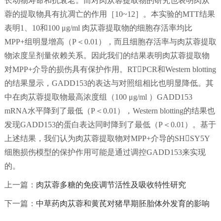
长动物寿命和抗衰老。而对肉苁蓉提取物的研究也表明肉苁
蓉的提取物具有抗凋亡的作用［10~12］。本实验的MTT结果
表明1、10和100 μg/ml 肉苁蓉提取物的细胞存活率均比
MPP+组明显增高（P＜0.01），而且细胞存活率与肉苁蓉提取
物浓度呈剂量依赖关系。因此我们的结果表明肉苁蓉提取物
对MPP+介导的损伤具有保护作用。RTPCR和Western blotting
的结果显示，GADD153的表达与对照组相比也明显降低。其
中在肉苁蓉提取物最高浓度组（100 μg/ml ）GADD153
mRNA水平降到了最低（P＜0.01），Western blotting的结果也
发现GADD153的蛋白表达同时降到了最低（P＜0.01）。基于
上述结果，我们认为肉苁蓉提取物对MPP+介导的SHSY5Y
细胞损伤模型的保护作用可能是通过调控GADD153来实现
的。
上一篇：
肉苁蓉多糖的免疫调节活性及吸收特性研究
下一篇：
中草药肉苁蓉和黄芪对猪早期胚胎体外发育的影响