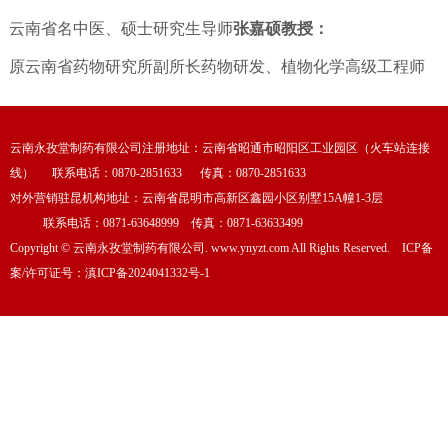
云南省名中医、硕士研究生导师
张嘉硕教授：
原云南省药物研究所副所长
药物研发、植物化学高级工程师
云南永孜堂制药有限公司注册地址：云南省昭通市昭阳区工业园区（火车站连接
线） 联系电话：0870-2851633 传真：0870-2851633
对外营销驻昆机构地址：云南省昆明市高新区鑫园小区别墅15A幢1-3层
联系电话：0871-63648999 传真：0871-63633499
Copyright
©
云南永孜堂制药有限公司. www.ynyzt.com All Rights Reserved. ICP备
案/许可证号：
滇ICP备2024041332号-1