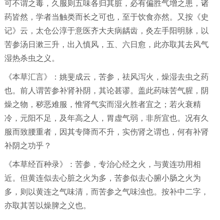
可不谓之毒，久服则五味各归其脏，必有偏胜气增之患，诸
药皆然，学者当触类而长之可也，至于饮食亦然。又按《史
记》云，太仓公淳于意医齐大夫病龋齿，灸左手阳明脉，以
苦参汤日漱三升，出入慎风，五、六日愈，此亦取其去风气
湿热杀虫之义。
《本草汇言》：姚斐成云，苦参，祛风泻火，燥湿去虫之药
也。前人谓苦参补肾补阴，其论甚谬。盖此药味苦气腥，阴
燥之物，秽恶难服，惟肾气实而湿火胜者宜之；若火衰精
冷，元阳不足，及年高之人，胃虚气弱，非所宜也。况有久
服而致腰重者，因其专降而不升，实伤肾之谓也，何有补肾
补阴之功乎？
《本草经百种录》：苦参，专治心经之火，与黄连功用相
近。但黄连似去心脏之火为多，苦参似去心腑小肠之火为
多，则以黄连之气味清，而苦参之气味浊也。按补中二字，
亦取其苦以燥脾之义也。