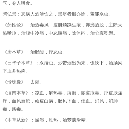
气，令人嗜食。
陶弘景：恶病人酒渍饮之，患疥者服亦除，盖能杀虫。
《药性论》：治热毒风，皮肌烦躁生疮，赤癞眉脱，主除大
热嗜睡，治腹中冷痛，中恶腹痛，除体闷，治心腹积聚。
《唐本草》：治胫酸，疗恶虫。
《日华子本草》：杀疳虫。炒带烟出为末，饭饮下，治肠风
下血并热痢。
《珍珠囊》：去湿。
《滇南本草》：凉血，解热毒，疥癞，脓窠疮毒。疗皮肤瘙
痒，血风癣疮，顽皮白屑，肠风下血，便血。消风，消肿
毒，痰毒。
《本草从新》：燥湿，胜热，治梦遗滑精。