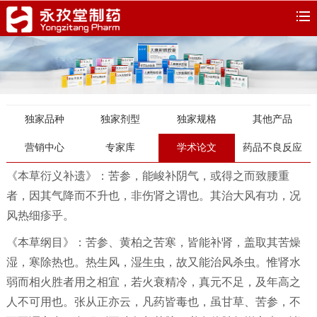
独家品种
独家剂型
独家规格
其他产品
营销中心
专家库
学术论文
药品不良反应
《本草衍义补遗》：苦参，能峻补阴气，或得之而致腰重
者，因其气降而不升也，非伤肾之谓也。其治大风有功，况
风热细疹乎。
《本草纲目》：苦参、黄柏之苦寒，皆能补肾，盖取其苦燥
湿，寒除热也。热生风，湿生虫，故又能治风杀虫。惟肾水
弱而相火胜者用之相宜，若火衰精冷，真元不足，及年高之
人不可用也。张从正亦云，凡药皆毒也，虽甘草、苦参，不