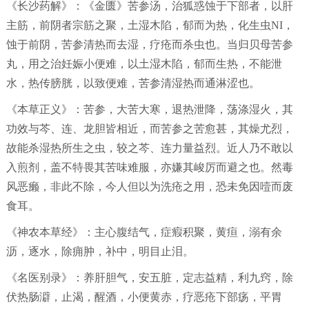
《长沙药解》：《金匮》苦参汤，治狐惑蚀于下部者，以肝
主筋，前阴者宗筋之聚，土湿木陷，郁而为热，化生虫NI，
蚀于前阴，苦参清热而去湿，疗疮而杀虫也。当归贝母苦参
丸，用之治妊娠小便难，以土湿木陷，郁而生热，不能泄
水，热传膀胱，以致便难，苦参清湿热而通淋涩也。
《本草正义》：苦参，大苦大寒，退热泄降，荡涤湿火，其
功效与芩、连、龙胆皆相近，而苦参之苦愈甚，其燥尤烈，
故能杀湿热所生之虫，较之芩、连力量益烈。近人乃不敢以
入煎剂，盖不特畏其苦味难服，亦嫌其峻厉而避之也。然毒
风恶癞，非此不除，今人但以为洗疮之用，恐未免因噎而废
食耳。
《神农本草经》：主心腹结气，症瘕积聚，黄疸，溺有余
沥，逐水，除痈肿，补中，明目止泪。
《名医别录》：养肝胆气，安五脏，定志益精，利九窍，除
伏热肠澼，止渴，醒酒，小便黄赤，疗恶疮下部疡，平胃