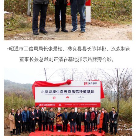
↑昭通市工信局局长张景松、彝良县县长陈祥彬、汉森制药
董事长兼总裁刘正清在基地指示路牌旁合影。