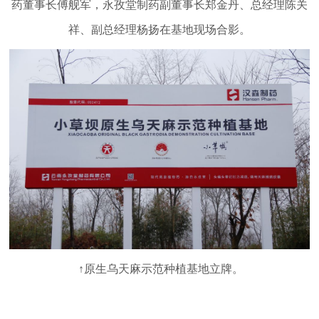
药董事长傅舰军，永孜堂制药副董事长郑金丹、总经理陈关
祥、副总经理杨扬在基地现场合影。
↑原生乌天麻示范种植基地立牌。