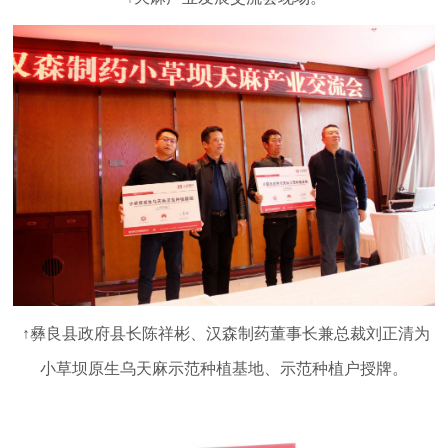
↑彝良县政府县长陈祥彬、汉森制药董事长兼总裁刘正清为
小草坝原生乌天麻示范种植基地、示范种植户授牌。