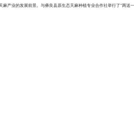
天麻产业的发展前景。与彝良县原生态天麻种植专业合作社举行了“两送一
场5%的价格对困难户种植的天麻进行收购，使他们真正实现增产、增收
会领导考察永孜堂