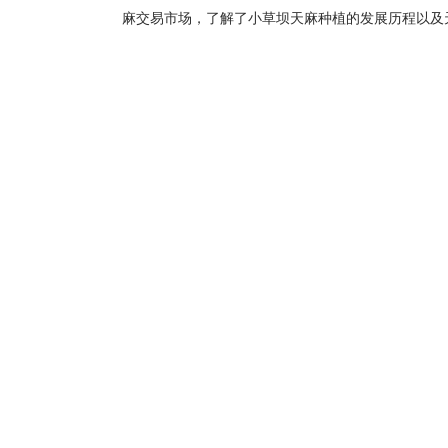
麻交易市场，了解了小草坝天麻种植的发展历程以及
困难户送去了两菌和种植技术，签订协议，以高于市
↑参观天麻博物馆
↑讲解天麻种植技术
↑支部书记、总经理陈关祥为示范种植户授牌
↑赠送麻农永孜堂产品
↑支部党员与麻农合影
上一篇：
上海交通大学 上海财经大学 浙江大学校友