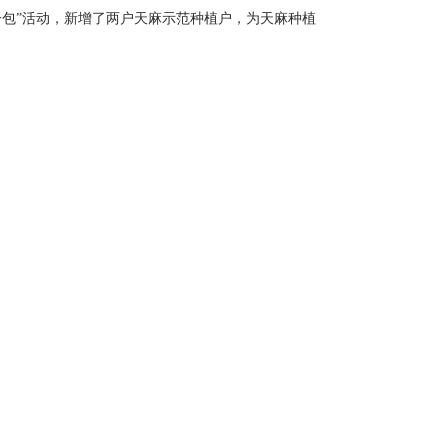
包”活动，新增了两户天麻示范种植户，为天麻种植
，并向他们赠送了永孜堂的产品。