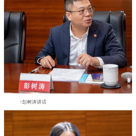
↑彭树涛讲话