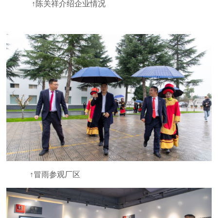
↑陈关祥介绍企业情况
↑冒雨参观厂区