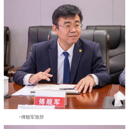
↑傅舰军致辞