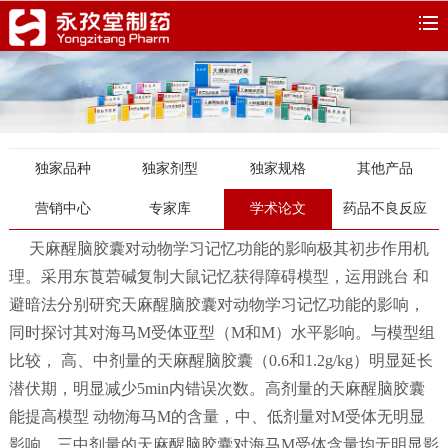
独家品种
独家剂型
独家规格
其他产品
营销中心
专家库
学术论文
药品不良反应
天麻醒脑胶囊对动物学习记忆功能的影响极其初步作用机
理。采用东莨菪碱复制大鼠记忆获得障碍模型，运用跳台 和
避暗法分别研究天麻醒脑胶囊对动物学习记忆功能的影响，
同时探讨其对海马M受体亚型（M和M）水平影响。与模型组
比较， 高、中剂量的天麻醒脑胶囊（0.6和1.2g/kg）明显延长
潜伏期，明显减少5min内错误次数。高剂量的天麻醒脑胶囊
能提高模型 动物海马M的含量，中、低剂量对M受体无明显
影响。三中剂量的天麻醒脑胶囊对海马M受体含量均无明显影