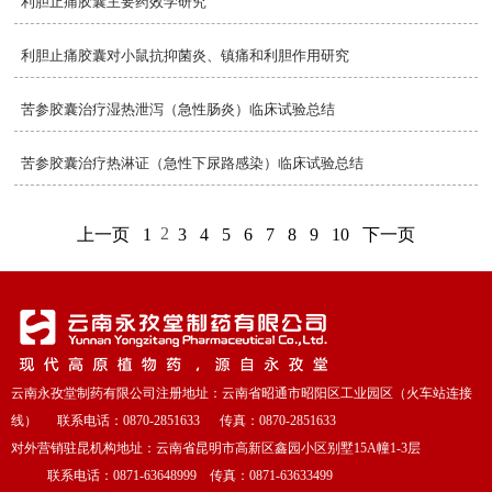
利胆止痛胶囊主要药效学研究
利胆止痛胶囊对小鼠抗抑菌炎、镇痛和利胆作用研究
苦参胶囊治疗湿热泄泻（急性肠炎）临床试验总结
苦参胶囊治疗热淋证（急性下尿路感染）临床试验总结
2
上一页
1
3
4
5
6
7
8
9
10
下一页
云南永孜堂制药有限公司注册地址：云南省昭通市昭阳区工业园区（火车站连接
线） 联系电话：0870-2851633 传真：0870-2851633
对外营销驻昆机构地址：云南省昆明市高新区鑫园小区别墅15A幢1-3层
联系电话：0871-63648999 传真：0871-63633499